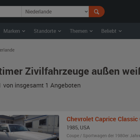
Marken
Standorte
Themen
Beliebt
erlande
timer Zivilfahrzeuge außen wei
 1 von insgesamt 1
Angeboten
Chevrolet
Caprice Classic
1985
,
USA
Coupe / Sportwagen der 1980er Jahr