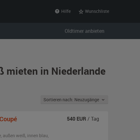
Hilfe
Wunschliste
Oldtimer anbieten
ß mieten in Niederlande
Sortieren nach: Neuzugänge
 Coupé
540
EUR
/ Tag
e,
außen
weiß
,
innen blau
,