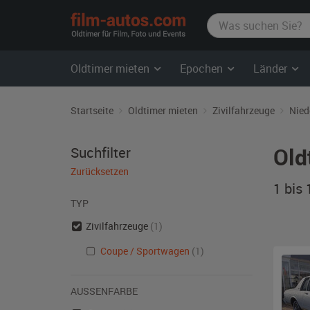
film-
autos.com
Oldtimer mieten
Epochen
Länder
Startseite
Oldtimer mieten
Zivilfahrzeuge
Nied
Old
Suchfilter
Zurücksetzen
1 bis
TYP
Zivilfahrzeuge
(1)
Coupe / Sportwagen
(1)
AUSSENFARBE