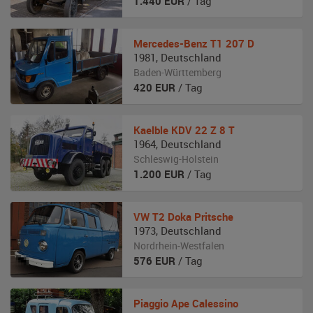
1.440
EUR
/ Tag
Mercedes-Benz
T1 207 D
1981
,
Deutschland
Baden-Württemberg
420
EUR
/ Tag
Kaelble
KDV 22 Z 8 T
1964
,
Deutschland
Schleswig-Holstein
1.200
EUR
/ Tag
VW
T2 Doka Pritsche
1973
,
Deutschland
Nordrhein-Westfalen
576
EUR
/ Tag
Piaggio
Ape Calessino