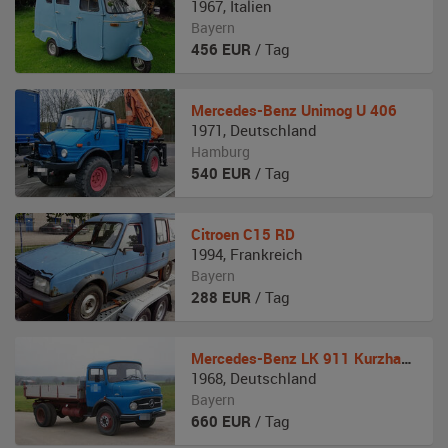
1967
,
Italien
Bayern
456
EUR
/ Tag
Mercedes-Benz
Unimog U 406
1971
,
Deutschland
Hamburg
540
EUR
/ Tag
Citroen
C15 RD
1994
,
Frankreich
Bayern
288
EUR
/ Tag
Mercedes-Benz
LK 911 Kurzhauber Kipper
1968
,
Deutschland
Bayern
660
EUR
/ Tag