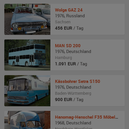
Wolga
GAZ 24
1976
,
Russland
Sachsen
456
EUR
/ Tag
MAN
SD 200
1976
,
Deutschland
Hamburg
1.091
EUR
/ Tag
Kässbohrer
Setra S150
1976
,
Deutschland
Baden-Württemberg
900
EUR
/ Tag
Hanomag-Henschel
F35 Möbelwagen
1968
,
Deutschland
Nordrhein-Westfalen