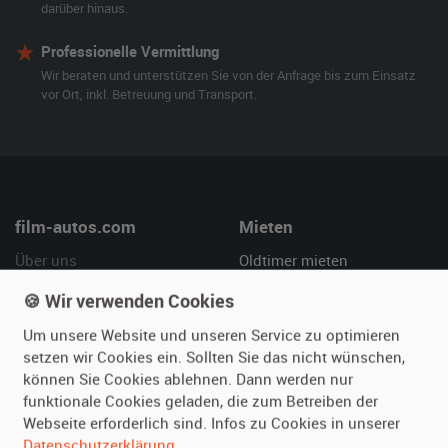
darüber hinaus.
Professionelle Vermittlung
Wir beraten und unterstützen Sie von der Anfrage bis zum Einsatz
vor Ort, inkl. Betreuung und Transport.
film-autos.com
Mieten
Über uns
Oldtimer mieten
Leistungen
Erweiterte Suche
🍪 Wir verwenden Cookies
Referenzen
Fragen für Mieter
Um unsere Website und unseren Service zu optimieren
Kundenmeinungen
Service
setzen wir Cookies ein. Sollten Sie das nicht wünschen,
können Sie Cookies ablehnen. Dann werden nur
Vermieten
Hilfe
funktionale Cookies geladen, die zum Betreiben der
Webseite erforderlich sind. Infos zu Cookies in unserer
Oldtimer anmelden
Häufige Fragen (FAQ)
Datenschutzerklärung
.