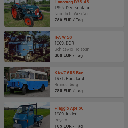
Hanomag
R35-45
1955
,
Deutschland
Nordrhein-Westfalen
780
EUR
/ Tag
IFA
W 50
1969
,
DDR
Schleswig-Holstein
360
EUR
/ Tag
KAwZ
685 Bus
1971
,
Russland
Brandenburg
780
EUR
/ Tag
Piaggio
Ape 50
1989
,
Italien
Bayern
185
EUR
/ Tag