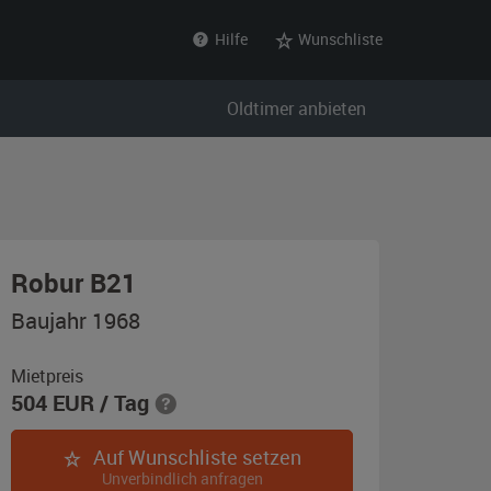
Hilfe
Wunschliste
Oldtimer anbieten
,
Robur B21
Baujahr
Baujahr 1968
1968,
blau
Mietpreis
504
EUR
/ Tag
/
weiß
Auf Wunschliste setzen
Unverbindlich anfragen