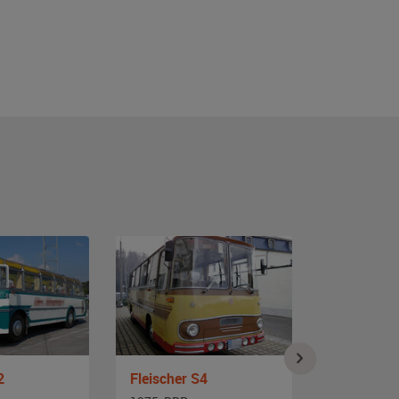
2
Fleischer S4
Robur LO