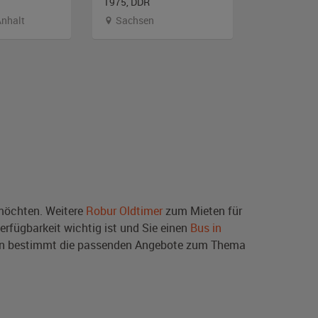
1975, DDR
1976, DDR
nhalt
Sachsen
Schleswi
öchten. Weitere
Robur Oldtimer
zum Mieten für
erfügbarkeit wichtig ist und Sie einen
Bus in
ben bestimmt die passenden Angebote zum Thema