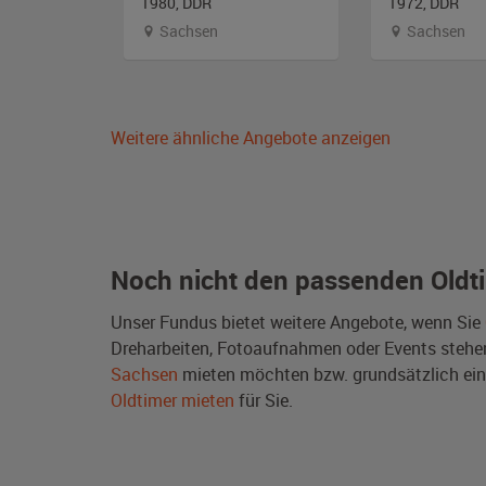
1980, DDR
1972, DDR
alz
Sachsen
Sachsen
Weitere ähnliche Angebote anzeigen
Noch nicht den passenden Oldt
Unser Fundus bietet weitere Angebote, wenn Sie
Dreharbeiten, Fotoaufnahmen oder Events stehen e
Sachsen
mieten möchten bzw. grundsätzlich ei
Oldtimer mieten
für Sie.