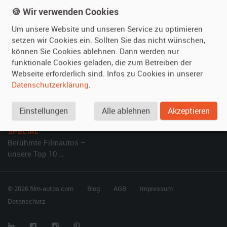
Referenzen
Fragen für Mieter
🍪 Wir verwenden Cookies
Kundenmeinungen
Service
Um unsere Website und unseren Service zu optimieren
setzen wir Cookies ein. Sollten Sie das nicht wünschen,
Vermieten
Hilfe
können Sie Cookies ablehnen. Dann werden nur
Oldtimer anmelden
Häufige Fragen (FAQ)
funktionale Cookies geladen, die zum Betreiben der
Webseite erforderlich sind. Infos zu Cookies in unserer
Fotos senden
So funktioniert's
Datenschutzerklärung
.
Fragen für Vermieter
Kontakt
Inserat verwalten
Einstellungen
Alle ablehnen
Akzeptieren
SPECIAL
Berühmte Filmautos –
unsere Top 10 ...
© 2026 film-autos.com
Blog
AGB
Impressum
Datenschutz