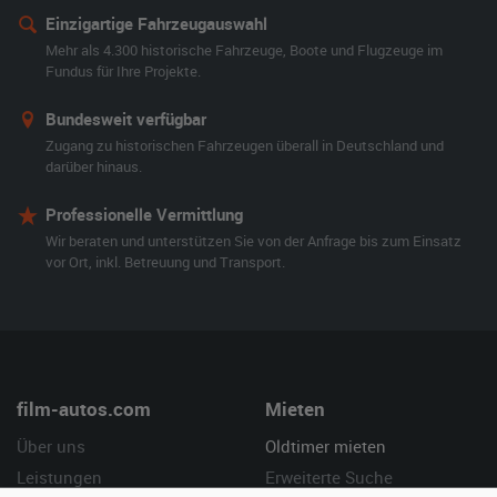
Einzigartige Fahrzeugauswahl
Mehr als 4.300 historische Fahrzeuge, Boote und Flugzeuge im
Fundus für Ihre Projekte.
Bundesweit verfügbar
Zugang zu historischen Fahrzeugen überall in Deutschland und
darüber hinaus.
Professionelle Vermittlung
Wir beraten und unterstützen Sie von der Anfrage bis zum Einsatz
vor Ort, inkl. Betreuung und Transport.
film-autos.com
Mieten
Über uns
Oldtimer mieten
Leistungen
Erweiterte Suche