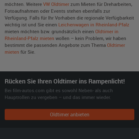
möchten. Weitere
VW Oldtimer
zum Mieten für Dreharbeiten,
Fotoaufnahmen oder Events stehen ebenfalls zur
Verfügung. Falls für Ihr Vorhaben die regionale Verfügbarkeit
wichtig ist und Sie einen
Leichenwagen in Rheinland-Pfalz
mieten möchten bzw. grundsätzlich einen
Oldtimer in
Rheinland-Pfalz mieten
wollen – kein Problem, wir haben
bestimmt die passenden Angebote zum Thema
Oldtimer
mieten
für Sie.
Rücken Sie Ihren Oldtimer ins Rampenlicht!
Bei film-autos.com gibt es sowohl Neben- als auch
Hauptrollen zu vergeben – und das immer wieder.
Oldtimer anbieten