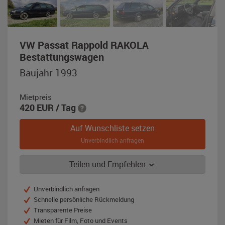
VW Passat Rappold RAKOLA
,
Bestattungswagen
Baujahr
Baujahr 1993
1993,
blau-
Mietpreis
metallic
420
EUR
/ Tag
Auf Wunschliste setzen
Unverbindlich anfragen
Teilen und Empfehlen
Unverbindlich anfragen
Schnelle persönliche Rückmeldung
Transparente Preise
Mieten für Film, Foto und Events