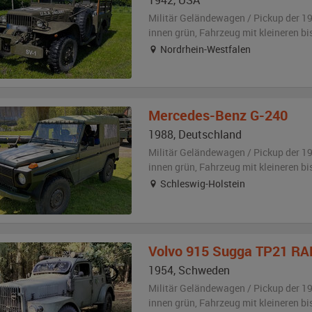
1942
,
USA
Militär Geländewagen / Pickup der 1
innen grün
, Fahrzeug
mit kleineren b
Nordrhein-Westfalen
Mercedes-Benz
G-240
1988
,
Deutschland
Militär Geländewagen / Pickup der 1
innen grün
, Fahrzeug
mit kleineren b
Schleswig-Holstein
Volvo
915 Sugga TP21 R
1954
,
Schweden
Militär Geländewagen / Pickup der 1
innen grün
, Fahrzeug
mit kleineren b