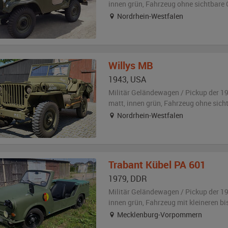
innen grün
, Fahrzeug
ohne sichtbare
Nordrhein-Westfalen
Willys
MB
1943
,
USA
Militär Geländewagen / Pickup der 1
matt
,
innen grün
, Fahrzeug
ohne sich
Nordrhein-Westfalen
Trabant
Kübel PA 601
1979
,
DDR
Militär Geländewagen / Pickup der 1
innen grün
, Fahrzeug
mit kleineren b
Mecklenburg-Vorpommern