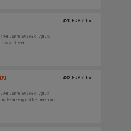
420
EUR
/ Tag
940er Jahre,
außen
olivgrün
,
n bis mittleren
009
432
EUR
/ Tag
980er Jahre,
außen
olivgrün
aun
, Fahrzeug
mit kleineren bis