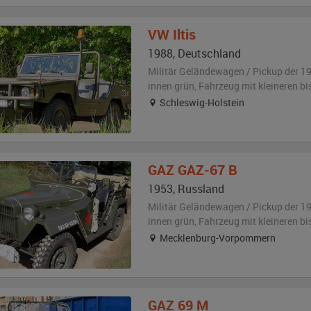
VW
Iltis
1988
,
Deutschland
Militär Geländewagen / Pickup der 1
innen grün
, Fahrzeug
mit kleineren b
Schleswig-Holstein
GAZ
GAZ-67 B
1953
,
Russland
Militär Geländewagen / Pickup der 1
innen grün
, Fahrzeug
mit kleineren b
Mecklenburg-Vorpommern
GAZ
69 M