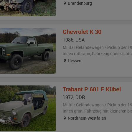
Brandenburg
Chevrolet
K 30
1986
,
USA
Militär Geländewagen / Pickup der 1
innen rotbraun
, Fahrzeug
ohne sicht
Hessen
Trabant
P 601 F Kübel
1972
,
DDR
Militär Geländewagen / Pickup der 1
innen grün
, Fahrzeug
mit kleineren b
Nordrhein-Westfalen