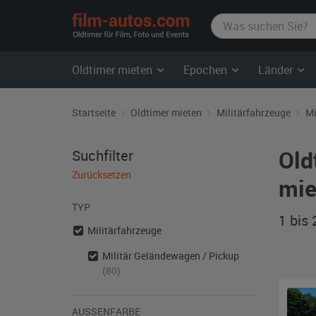
film-
autos.com
Oldtimer mieten
Epochen
Länder
Startseite
Oldtimer mieten
Militärfahrzeuge
Mi
Old
Suchfilter
Zurücksetzen
mie
TYP
1 bis
Militärfahrzeuge
Militär Geländewagen / Pickup
(80)
AUSSENFARBE