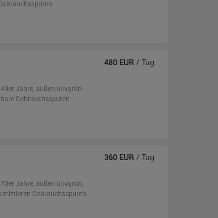
 Gebrauchsspuren
480
EUR
/ Tag
940er Jahre,
außen
olivgrün-
tbare Gebrauchsspuren
360
EUR
/ Tag
970er Jahre,
außen
olivgrün
,
is mittleren Gebrauchsspuren