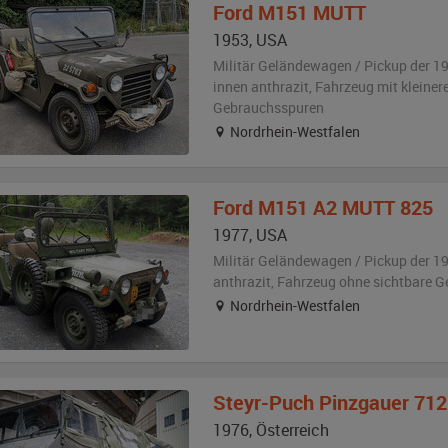
Ford
M151 MUTT
1953
,
USA
Militär Geländewagen / Pickup der 1
innen anthrazit
, Fahrzeug
mit kleiner
Gebrauchsspuren
Nordrhein-Westfalen
Ford
M151 A2 MUTT 825
1977
,
USA
Militär Geländewagen / Pickup der 1
anthrazit
, Fahrzeug
ohne sichtbare 
Nordrhein-Westfalen
Steyr-Puch
Pinzgauer 71
1976
,
Österreich