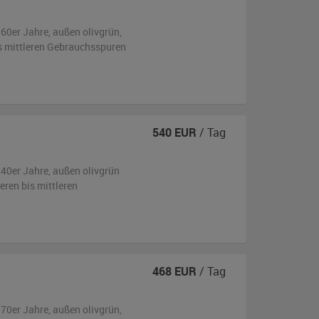
960er Jahre,
außen
olivgrün
,
is mittleren Gebrauchsspuren
540
EUR
/ Tag
940er Jahre,
außen
olivgrün
eren bis mittleren
468
EUR
/ Tag
970er Jahre,
außen
olivgrün
,