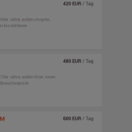
420
EUR
/ Tag
950er Jahre,
außen
olivgrün
,
en bis mittleren
480
EUR
/ Tag
970er Jahre,
außen
Grün
,
innen
Gebrauchsspuren
2M
600
EUR
/ Tag