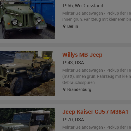
1966
,
Weißrussland
Militär Geländewagen / Pickup der 1
innen grün
, Fahrzeug
mit kleineren b
Berlin
Willys
MB Jeep
1943
,
USA
Militär Geländewagen / Pickup der 1
(matt)
,
innen grün
, Fahrzeug
mit klein
Gebrauchsspuren
Brandenburg
Jeep
Kaiser CJ5 / M38A1
1970
,
USA
Militär Geländewagen / Pickup der 1