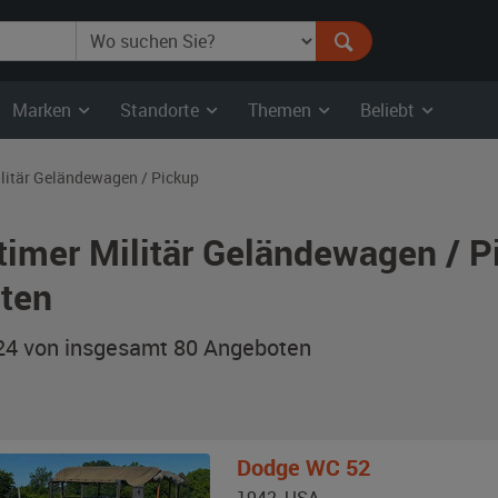
Marken
Standorte
Themen
Beliebt
litär Geländewagen / Pickup
timer Militär Geländewagen / 
ten
 24 von insgesamt 80
Angeboten
Dodge
WC 52