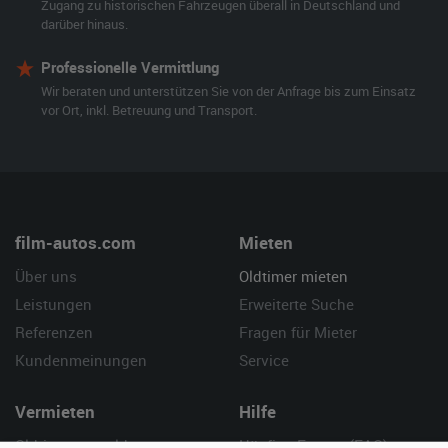
Zugang zu historischen Fahrzeugen überall in Deutschland und
darüber hinaus.
Professionelle Vermittlung
Wir beraten und unterstützen Sie von der Anfrage bis zum Einsatz
vor Ort, inkl. Betreuung und Transport.
film-autos.com
Mieten
Über uns
Oldtimer mieten
Leistungen
Erweiterte Suche
Referenzen
Fragen für Mieter
Kundenmeinungen
Service
Vermieten
Hilfe
Oldtimer anmelden
Häufige Fragen (FAQ)