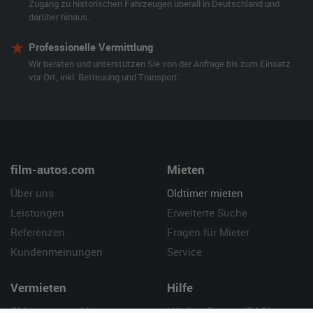
Zugang zu historischen Fahrzeugen überall in Deutschland und
darüber hinaus.
Professionelle Vermittlung
Wir beraten und unterstützen Sie von der Anfrage bis zum Einsatz
vor Ort, inkl. Betreuung und Transport.
film-autos.com
Mieten
Über uns
Oldtimer mieten
Leistungen
Erweiterte Suche
Referenzen
Fragen für Mieter
Kundenmeinungen
Service
Vermieten
Hilfe
Oldtimer anmelden
Häufige Fragen (FAQ)