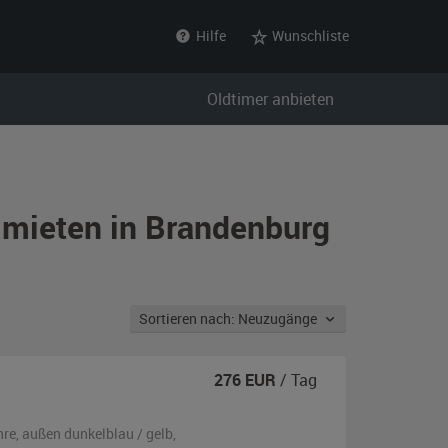
Hilfe
Wunschliste
Oldtimer anbieten
n mieten in Brandenburg
Sortieren nach: Neuzugänge
276
EUR
/ Tag
hre,
außen
dunkelblau / gelb
,