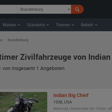
Marken
Standorte
Themen
Beliebt
an
Brandenburg
timer Zivilfahrzeuge von India
 1 von insgesamt 1
Angeboten
Indian
Big Chief
1938
,
USA
Motorrad / Motorroller der 1930er Ja