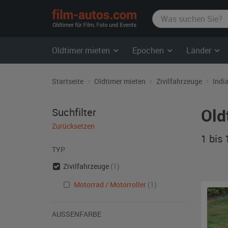
film-
autos.com
Oldtimer mieten
Epochen
Länder
Startseite
Oldtimer mieten
Zivilfahrzeuge
Indi
Old
Suchfilter
Zurücksetzen
1 bis
TYP
Zivilfahrzeuge
(1)
Motorrad / Motorroller
(1)
AUSSENFARBE