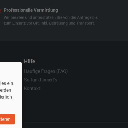
Professionelle Vermittlung
Wir beraten und unterstützen Sie von der Anfrage bis
zum Einsatz vor Ort, inkl. Betreuung und Transport.
Hilfe
Häufige Fragen (FAQ)
So funktioniert's
es ein.
Kontakt
werden
erlich
ieren