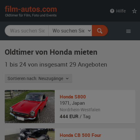
film-
Hilfe
autos.com
Oldtimer von Honda mieten
1 bis 24 von insgesamt 29
Angeboten
Sortieren nach: Neuzugänge
Honda
S800
1971
,
Japan
Nordrhein-Westfalen
444
EUR
/ Tag
Honda
CB 500 Four