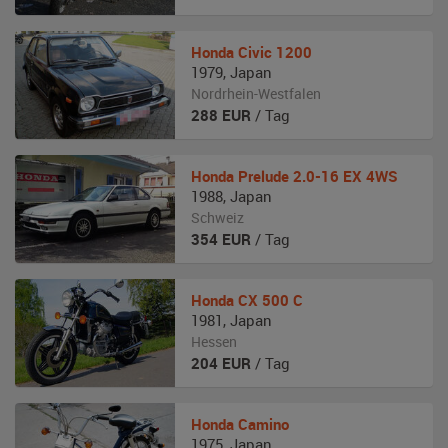
Honda
Civic 1200
1979
,
Japan
Nordrhein-Westfalen
288
EUR
/ Tag
Honda
Prelude 2.0-16 EX 4WS
1988
,
Japan
Schweiz
354
EUR
/ Tag
Honda
CX 500 C
1981
,
Japan
Hessen
204
EUR
/ Tag
Honda
Camino
1975
,
Japan