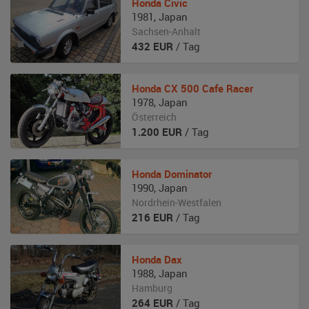
Honda
Civic
1981
,
Japan
Sachsen-Anhalt
432
EUR
/ Tag
Honda
CX 500 Cafe Racer
1978
,
Japan
Österreich
1.200
EUR
/ Tag
Honda
Dominator
1990
,
Japan
Nordrhein-Westfalen
216
EUR
/ Tag
Honda
Dax
1988
,
Japan
Hamburg
264
EUR
/ Tag