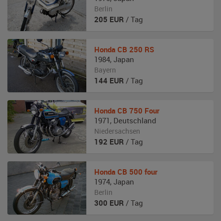
Berlin
205
EUR
/ Tag
Honda
CB 250 RS
1984
,
Japan
Bayern
144
EUR
/ Tag
Honda
CB 750 Four
1971
,
Deutschland
Niedersachsen
192
EUR
/ Tag
Honda
CB 500 four
1974
,
Japan
Berlin
300
EUR
/ Tag