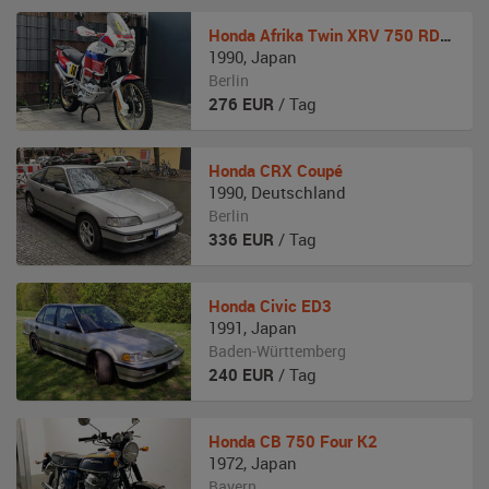
Honda
Afrika Twin XRV 750 RD04
1990
,
Japan
Berlin
276
EUR
/ Tag
Honda
CRX Coupé
1990
,
Deutschland
Berlin
336
EUR
/ Tag
Honda
Civic ED3
1991
,
Japan
Baden-Württemberg
240
EUR
/ Tag
Honda
CB 750 Four K2
1972
,
Japan
Bayern