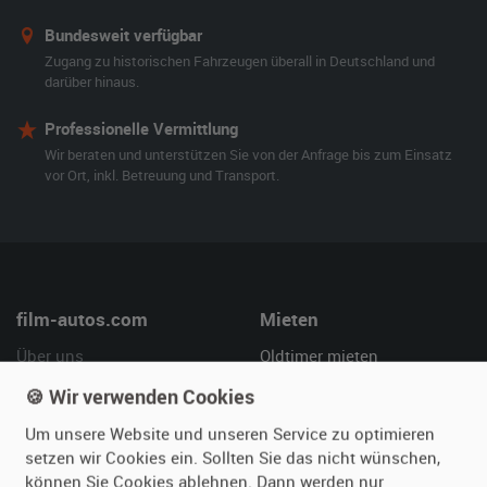
Bundesweit verfügbar
Zugang zu historischen Fahrzeugen überall in Deutschland und
darüber hinaus.
Professionelle Vermittlung
Wir beraten und unterstützen Sie von der Anfrage bis zum Einsatz
vor Ort, inkl. Betreuung und Transport.
film-autos.com
Mieten
Über uns
Oldtimer mieten
Leistungen
Erweiterte Suche
🍪 Wir verwenden Cookies
Referenzen
Fragen für Mieter
Um unsere Website und unseren Service zu optimieren
Kundenmeinungen
Service
setzen wir Cookies ein. Sollten Sie das nicht wünschen,
können Sie Cookies ablehnen. Dann werden nur