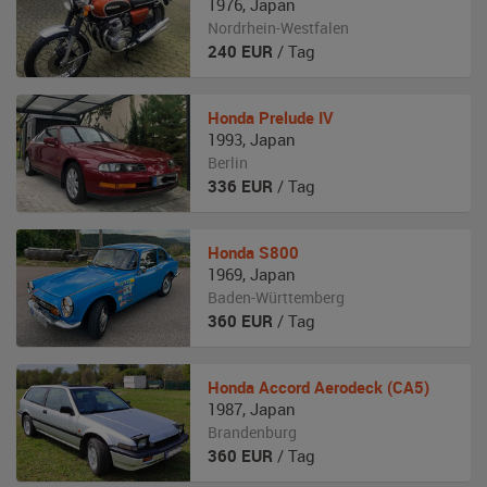
1976
,
Japan
Nordrhein-Westfalen
240
EUR
/ Tag
Honda
Prelude IV
1993
,
Japan
Berlin
336
EUR
/ Tag
Honda
S800
1969
,
Japan
Baden-Württemberg
360
EUR
/ Tag
Honda
Accord Aerodeck (CA5)
1987
,
Japan
Brandenburg
360
EUR
/ Tag