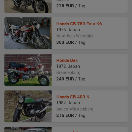
216
EUR
/ Tag
Honda
CB 750 Four K6
1976
,
Japan
Nordrhein-Westfalen
360
EUR
/ Tag
Honda
Dax
1972
,
Japan
Brandenburg
240
EUR
/ Tag
Honda
CB 400 N
1982
,
Japan
Baden-Württemberg
216
EUR
/ Tag