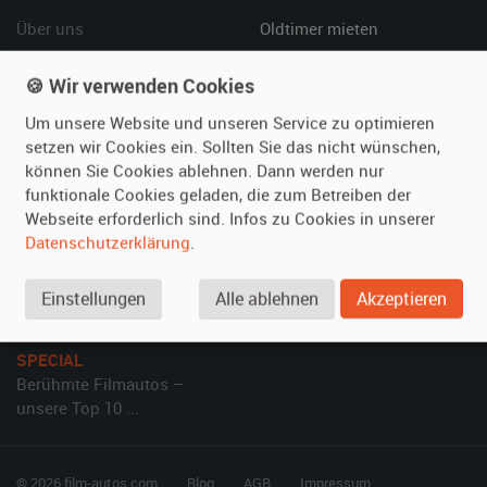
Über uns
Oldtimer mieten
Leistungen
Erweiterte Suche
🍪 Wir verwenden Cookies
Referenzen
Fragen für Mieter
Kundenmeinungen
Service
Um unsere Website und unseren Service zu optimieren
setzen wir Cookies ein. Sollten Sie das nicht wünschen,
können Sie Cookies ablehnen. Dann werden nur
Vermieten
Hilfe
funktionale Cookies geladen, die zum Betreiben der
Oldtimer anmelden
Häufige Fragen (FAQ)
Webseite erforderlich sind. Infos zu Cookies in unserer
Datenschutzerklärung
.
Fotos senden
So funktioniert's
Fragen für Vermieter
Kontakt
Einstellungen
Alle ablehnen
Akzeptieren
Inserat verwalten
SPECIAL
Berühmte Filmautos –
unsere Top 10 ...
© 2026 film-autos.com
Blog
AGB
Impressum