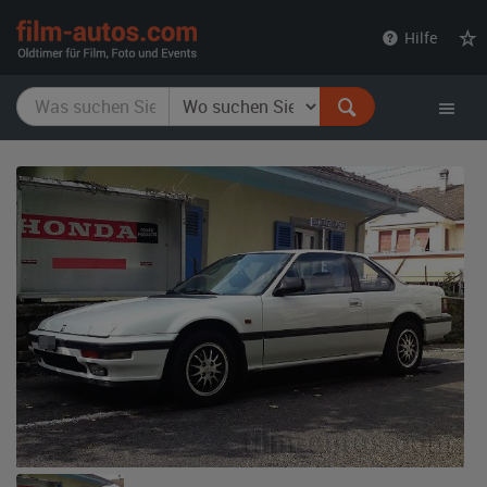
film-
Hilfe
autos.com