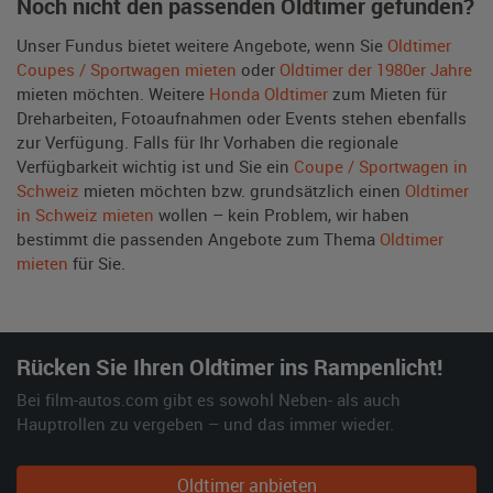
Noch nicht den passenden Oldtimer gefunden?
Unser Fundus bietet weitere Angebote, wenn Sie
Oldtimer
Coupes / Sportwagen mieten
oder
Oldtimer der 1980er Jahre
mieten möchten. Weitere
Honda Oldtimer
zum Mieten für
Dreharbeiten, Fotoaufnahmen oder Events stehen ebenfalls
zur Verfügung. Falls für Ihr Vorhaben die regionale
Verfügbarkeit wichtig ist und Sie ein
Coupe / Sportwagen in
Schweiz
mieten möchten bzw. grundsätzlich einen
Oldtimer
in Schweiz mieten
wollen – kein Problem, wir haben
bestimmt die passenden Angebote zum Thema
Oldtimer
mieten
für Sie.
Rücken Sie Ihren Oldtimer ins Rampenlicht!
Bei film-autos.com gibt es sowohl Neben- als auch
Hauptrollen zu vergeben – und das immer wieder.
Oldtimer anbieten