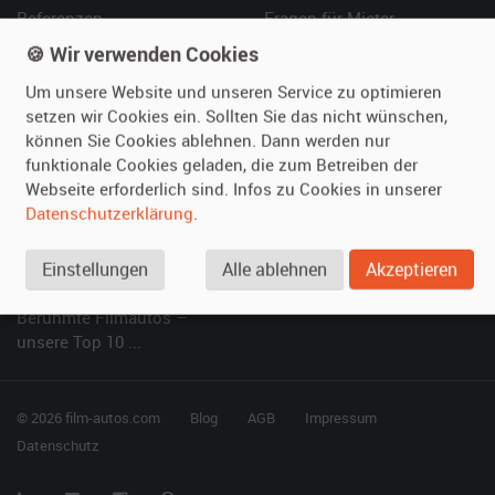
Referenzen
Fragen für Mieter
Kundenmeinungen
Service
🍪 Wir verwenden Cookies
Um unsere Website und unseren Service zu optimieren
Vermieten
Hilfe
setzen wir Cookies ein. Sollten Sie das nicht wünschen,
können Sie Cookies ablehnen. Dann werden nur
Oldtimer anmelden
Häufige Fragen (FAQ)
funktionale Cookies geladen, die zum Betreiben der
Fotos senden
So funktioniert's
Webseite erforderlich sind. Infos zu Cookies in unserer
Fragen für Vermieter
Kontakt
Datenschutzerklärung
.
Inserat verwalten
Einstellungen
Alle ablehnen
Akzeptieren
SPECIAL
Berühmte Filmautos –
unsere Top 10 ...
© 2026 film-autos.com
Blog
AGB
Impressum
Datenschutz