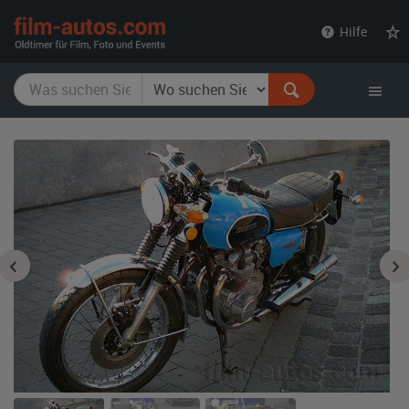
film-
Hilfe
autos.com