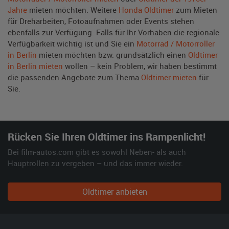
Jahre
mieten möchten. Weitere
Honda Oldtimer
zum Mieten
für Dreharbeiten, Fotoaufnahmen oder Events stehen
ebenfalls zur Verfügung. Falls für Ihr Vorhaben die regionale
Verfügbarkeit wichtig ist und Sie ein
Motorrad / Motorroller
in Berlin
mieten möchten bzw. grundsätzlich einen
Oldtimer
in Berlin mieten
wollen – kein Problem, wir haben bestimmt
die passenden Angebote zum Thema
Oldtimer mieten
für
Sie.
Rücken Sie Ihren Oldtimer ins Rampenlicht!
Bei film-autos.com gibt es sowohl Neben- als auch
Hauptrollen zu vergeben – und das immer wieder.
Oldtimer anbieten