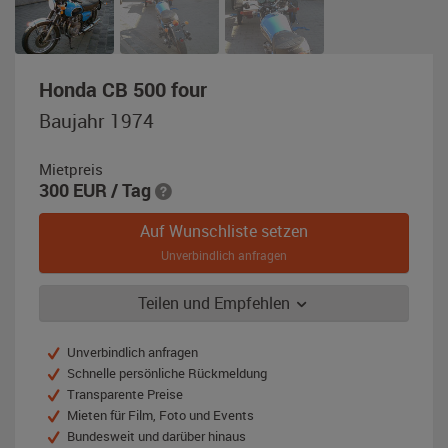
,
Honda CB 500 four
Baujahr
Baujahr 1974
1974,
blau
Mietpreis
/
300
EUR
/ Tag
schwarz
Auf Wunschliste setzen
Unverbindlich anfragen
Teilen und Empfehlen
Unverbindlich anfragen
Schnelle persönliche Rückmeldung
Transparente Preise
Mieten für Film, Foto und Events
Bundesweit und darüber hinaus