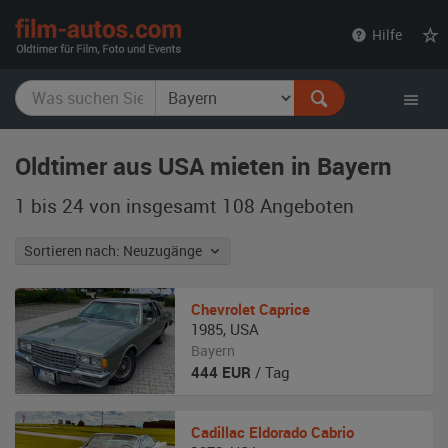
film-
Hilfe
autos.com
Oldtimer aus USA mieten in Bayern
1 bis 24 von insgesamt 108
Angeboten
Sortieren nach: Neuzugänge
Chevrolet
Caprice
1985
,
USA
Bayern
444
EUR
/ Tag
Cadillac
Eldorado Cabrio