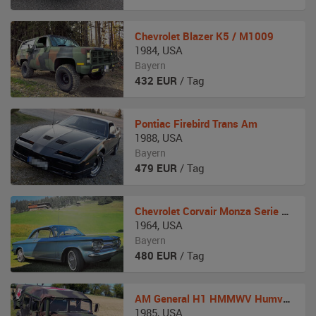
Chevrolet
Blazer K5 / M1009
1984
,
USA
Bayern
432
EUR
/ Tag
Pontiac
Firebird Trans Am
1988
,
USA
Bayern
479
EUR
/ Tag
Chevrolet
Corvair Monza Serie 900 Coupe
1964
,
USA
Bayern
480
EUR
/ Tag
AM General
H1 HMMWV Humvee M1035 A0
1985
,
USA