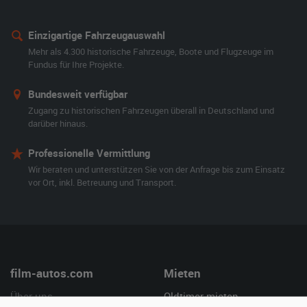
Einzigartige Fahrzeugauswahl
Mehr als 4.300 historische Fahrzeuge, Boote und Flugzeuge im
Fundus für Ihre Projekte.
Bundesweit verfügbar
Zugang zu historischen Fahrzeugen überall in Deutschland und
darüber hinaus.
Professionelle Vermittlung
Wir beraten und unterstützen Sie von der Anfrage bis zum Einsatz
vor Ort, inkl. Betreuung und Transport.
film-autos.com
Mieten
Über uns
Oldtimer mieten