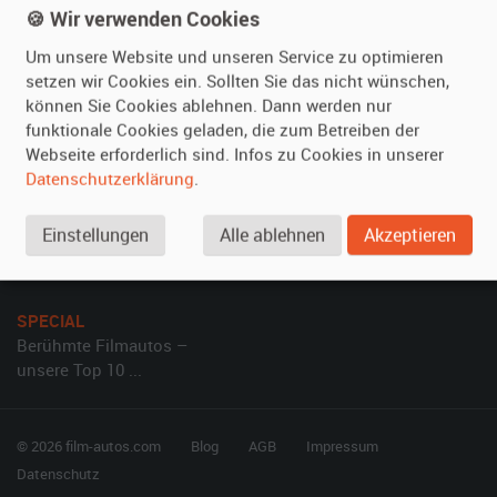
Leistungen
Erweiterte Suche
🍪 Wir verwenden Cookies
Referenzen
Fragen für Mieter
Um unsere Website und unseren Service zu optimieren
Kundenmeinungen
Service
setzen wir Cookies ein. Sollten Sie das nicht wünschen,
können Sie Cookies ablehnen. Dann werden nur
funktionale Cookies geladen, die zum Betreiben der
Vermieten
Hilfe
Webseite erforderlich sind. Infos zu Cookies in unserer
Oldtimer anmelden
Häufige Fragen (FAQ)
Datenschutzerklärung
.
Fotos senden
So funktioniert's
Fragen für Vermieter
Kontakt
Einstellungen
Alle ablehnen
Akzeptieren
Inserat verwalten
SPECIAL
Berühmte Filmautos –
unsere Top 10 ...
© 2026 film-autos.com
Blog
AGB
Impressum
Datenschutz