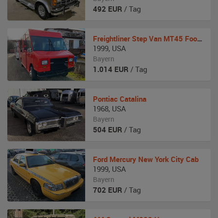
492
EUR
/ Tag
Freightliner
Step Van MT45 Foodtruck
1999
,
USA
Bayern
1.014
EUR
/ Tag
Pontiac
Catalina
1968
,
USA
Bayern
504
EUR
/ Tag
Ford
Mercury New York City Cab
1999
,
USA
Bayern
702
EUR
/ Tag