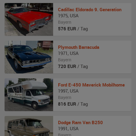
Cadillac
Eldorado 9. Generation
1975
,
USA
Bayern
576
EUR
/ Tag
Plymouth
Barracuda
1971
,
USA
Bayern
720
EUR
/ Tag
Ford
E-450 Maverick Mobilhome
1997
,
USA
Bayern
816
EUR
/ Tag
Dodge
Ram Van B250
1991
,
USA
Bayern