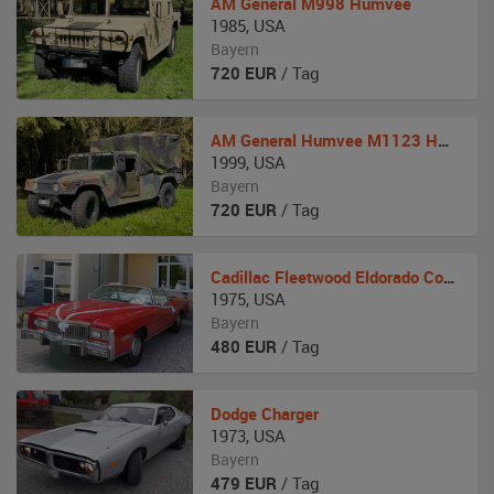
AM General
M998 Humvee
1985
,
USA
Bayern
720
EUR
/ Tag
AM General
Humvee M1123 HMMWV
1999
,
USA
Bayern
720
EUR
/ Tag
Cadillac
Fleetwood Eldorado Convertible
1975
,
USA
Bayern
480
EUR
/ Tag
Dodge
Charger
1973
,
USA
Bayern
479
EUR
/ Tag