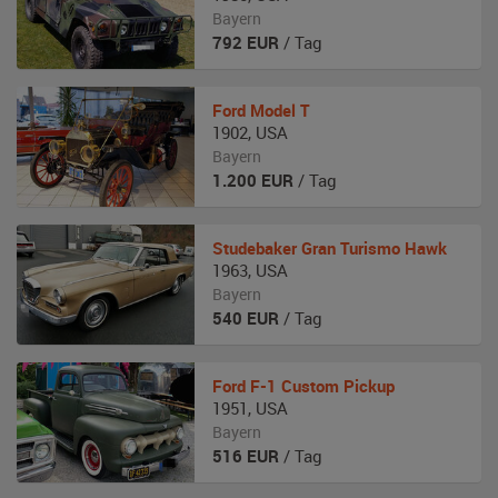
Bayern
792
EUR
/ Tag
Ford
Model T
1902
,
USA
Bayern
1.200
EUR
/ Tag
Studebaker
Gran Turismo Hawk
1963
,
USA
Bayern
540
EUR
/ Tag
Ford
F-1 Custom Pickup
1951
,
USA
Bayern
516
EUR
/ Tag