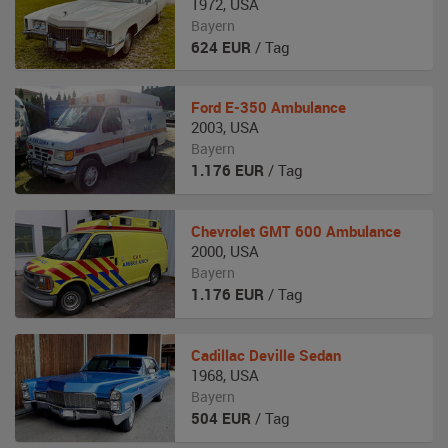
1972
,
USA
Bayern
624
EUR
/ Tag
Ford
E-350 Ambulance
2003
,
USA
Bayern
1.176
EUR
/ Tag
Chevrolet
GMT 600 Ambulance
2000
,
USA
Bayern
1.176
EUR
/ Tag
Cadillac
Deville Sedan
1968
,
USA
Bayern
504
EUR
/ Tag