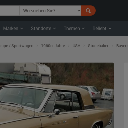
Marken
Standorte
Themen
Beliebt
oupe / Sportwagen
1960er Jahre
USA
Studebaker
Bayer