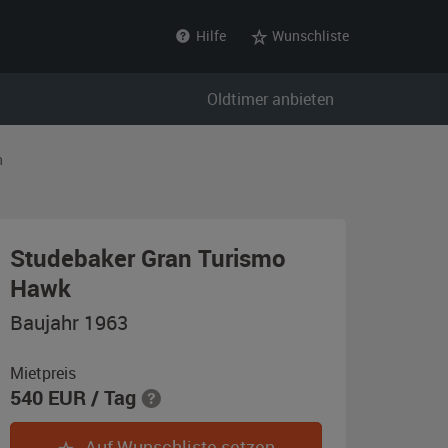
Hilfe
Wunschliste
Oldtimer anbieten
n
Studebaker Gran Turismo
,
Hawk
Baujahr
Baujahr 1963
1963,
gold-
Mietpreis
540
EUR
/ Tag
metallic
Auf Wunschliste setzen