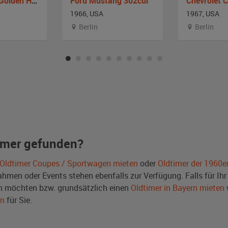
Studebaker Golden Hawk
Ford Mustang 302cui
1966, USA
1967, USA
Berlin
Berlin
imer gefunden?
Oldtimer Coupes / Sportwagen mieten
oder
Oldtimer der 1960e
men oder Events stehen ebenfalls zur Verfügung. Falls für Ihr 
 möchten bzw. grundsätzlich einen
Oldtimer in Bayern mieten
en
für Sie.