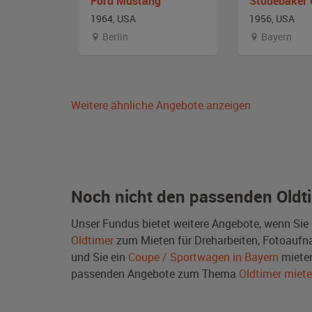
e DeVille
Ford Mustang
1964, USA
1956, USA
stfalen
Berlin
Bayern
Weitere ähnliche Angebote anzeigen
Noch nicht den passenden Oldt
Unser Fundus bietet weitere Angebote, wenn Sie
Oldtimer
zum Mieten für Dreharbeiten, Fotoaufnah
und Sie ein
Coupe / Sportwagen in Bayern
mieten
passenden Angebote zum Thema
Oldtimer miet