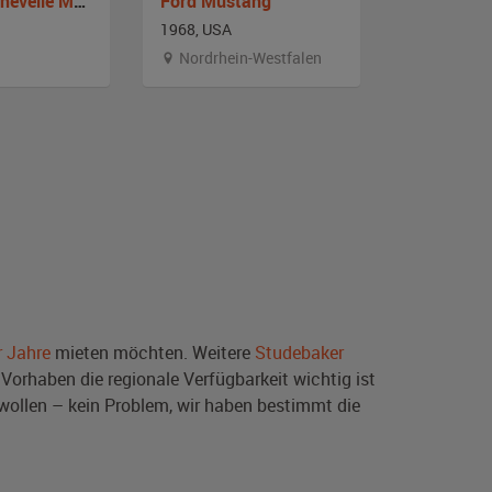
Chevrolet Chevelle Malibu SS
Ford Mustang
Oldsmobil
1968, USA
1967, Deut
Nordrhein-Westfalen
Berlin
r Jahre
mieten möchten. Weitere
Studebaker
Vorhaben die regionale Verfügbarkeit wichtig ist
wollen – kein Problem, wir haben bestimmt die