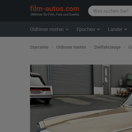
film-
autos.com
Oldtimer mieten
Epochen
Länder
Startseite
Oldtimer mieten
Zivilfahrzeuge
C