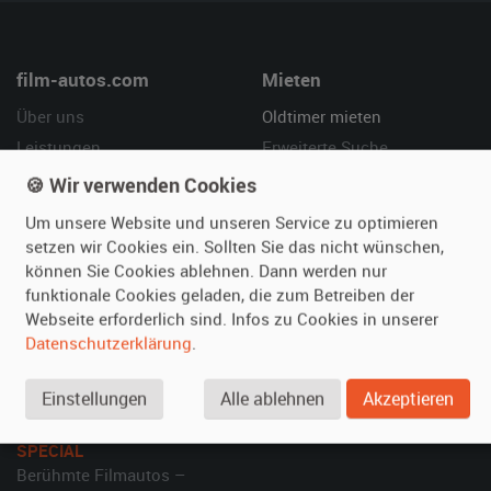
film-autos.com
Mieten
Über uns
Oldtimer mieten
Leistungen
Erweiterte Suche
Referenzen
Fragen für Mieter
🍪 Wir verwenden Cookies
Kundenmeinungen
Service
Um unsere Website und unseren Service zu optimieren
setzen wir Cookies ein. Sollten Sie das nicht wünschen,
Vermieten
Hilfe
können Sie Cookies ablehnen. Dann werden nur
funktionale Cookies geladen, die zum Betreiben der
Oldtimer anmelden
Häufige Fragen (FAQ)
Webseite erforderlich sind. Infos zu Cookies in unserer
Fotos senden
So funktioniert's
Datenschutzerklärung
.
Fragen für Vermieter
Kontakt
Inserat verwalten
Einstellungen
Alle ablehnen
Akzeptieren
SPECIAL
Berühmte Filmautos –