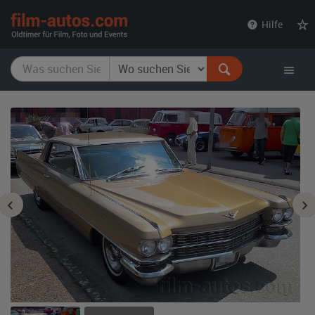
film-
Hilfe
autos.com