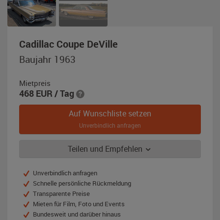
,
Cadillac Coupe DeVille
Baujahr
Baujahr 1963
1963,
goldbraun
Mietpreis
/
468
EUR
/ Tag
bronze
Auf Wunschliste setzen
Unverbindlich anfragen
Teilen und Empfehlen
Unverbindlich anfragen
Schnelle persönliche Rückmeldung
Transparente Preise
Mieten für Film, Foto und Events
Bundesweit und darüber hinaus