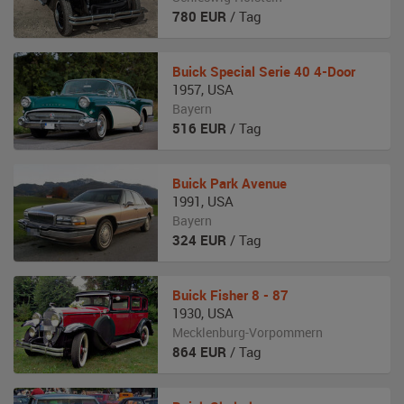
780
EUR
/ Tag
Buick
Special Serie 40 4-Door
1957
,
USA
Bayern
516
EUR
/ Tag
Buick
Park Avenue
1991
,
USA
Bayern
324
EUR
/ Tag
Buick
Fisher 8 - 87
1930
,
USA
Mecklenburg-Vorpommern
864
EUR
/ Tag