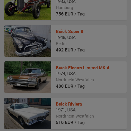
1933
,
USA
Hamburg
756
EUR
/ Tag
Buick
Super 8
1948
,
USA
Berlin
492
EUR
/ Tag
Buick
Electra Limited MK 4
1974
,
USA
Nordrhein-Westfalen
480
EUR
/ Tag
Buick
Riviera
1971
,
USA
Nordrhein-Westfalen
516
EUR
/ Tag