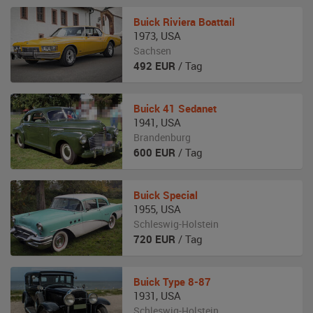
Buick
Riviera Boattail
1973
,
USA
Sachsen
492
EUR
/ Tag
Buick
41 Sedanet
1941
,
USA
Brandenburg
600
EUR
/ Tag
Buick
Special
1955
,
USA
Schleswig-Holstein
720
EUR
/ Tag
Buick
Type 8-87
1931
,
USA
Schleswig-Holstein