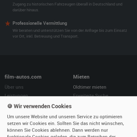
Zugang zu historischen Fahrzeugen überall in Deutschland und
darüber hinaus.
Professionelle Vermittlung
Wir beraten und unterstützen Sie von der Anfrage bis zum Einsatz
vor Ort, inkl. Betreuung und Transport.
film-autos.com
Mieten
Über uns
Oldtimer mieten
Leistungen
Erweiterte Suche
Referenzen
Fragen für Mieter
🍪 Wir verwenden Cookies
Kundenmeinungen
Service
Um unsere Website und unseren Service zu optimieren
setzen wir Cookies ein. Sollten Sie das nicht wünschen,
Vermieten
Hilfe
können Sie Cookies ablehnen. Dann werden nur
funktionale Cookies geladen, die zum Betreiben der