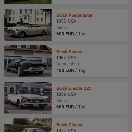
Buick
Roadmaster
1955
,
USA
Berlin
600
EUR
/ Tag
Buick
Riviera
1967
,
USA
Brandenburg
480
EUR
/ Tag
Buick
Electra 225
1959
,
USA
Berlin
660
EUR
/ Tag
Buick
Skylark
1972
,
USA