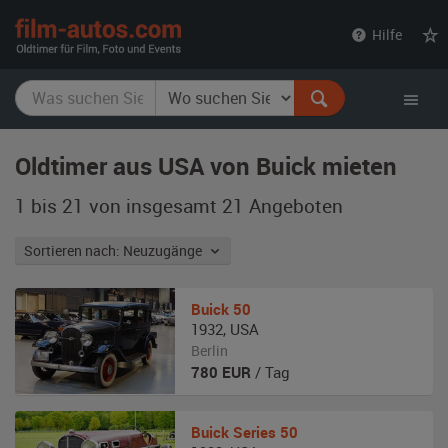
film-
Hilfe
autos.com
Oldtimer aus USA von Buick mieten
1 bis 21 von insgesamt 21
Angeboten
Sortieren nach: Neuzugänge
Buick
50
1932
,
USA
Berlin
780
EUR
/ Tag
Buick
Series 50