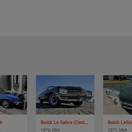
rk
Buick Le Sabre (Centurion)
Buick LeSa
z
1972, USA
1971, USA