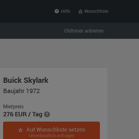
Hilfe
Wunschliste
Oldtimer anbieten
,
Buick Skylark
Baujahr
Baujahr 1972
1972,
NATO
Mietpreis
276
EUR
/ Tag
olivgrün,
matt
Auf Wunschliste setzen
Unverbindlich anfragen