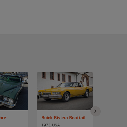
bre
Buick Riviera Boattail
Buick Rivi
1973, USA
1971, USA