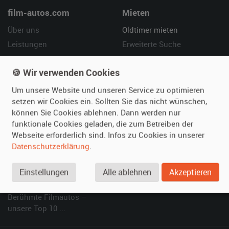
film-autos.com
Mieten
Über uns
Oldtimer mieten
Leistungen
Erweiterte Suche
Referenzen
Fragen für Mieter
🍪 Wir verwenden Cookies
Kundenmeinungen
Service
Um unsere Website und unseren Service zu optimieren
Vermieten
Hilfe
setzen wir Cookies ein. Sollten Sie das nicht wünschen,
können Sie Cookies ablehnen. Dann werden nur
Oldtimer anmelden
Häufige Fragen (FAQ)
funktionale Cookies geladen, die zum Betreiben der
Fotos senden
So funktioniert's
Webseite erforderlich sind. Infos zu Cookies in unserer
Fragen für Vermieter
Kontakt
Datenschutzerklärung
.
Inserat verwalten
Einstellungen
Alle ablehnen
Akzeptieren
SPECIAL
Berühmte Filmautos –
unsere Top 10 ...