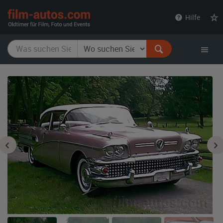
film-
Hilfe
autos.com