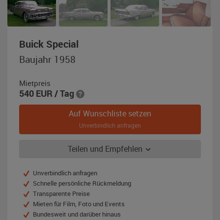
,
Buick Special
Baujahr
Baujahr 1958
1958,
rosa
Mietpreis
/
540
EUR
/ Tag
weiß
Auf Wunschliste setzen
Unverbindlich anfragen
Teilen und Empfehlen
Unverbindlich anfragen
Schnelle persönliche Rückmeldung
Transparente Preise
Mieten für Film, Foto und Events
Bundesweit und darüber hinaus