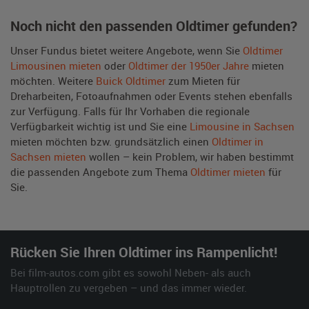
Noch nicht den passenden Oldtimer gefunden?
Unser Fundus bietet weitere Angebote, wenn Sie
Oldtimer
Limousinen mieten
oder
Oldtimer der 1950er Jahre
mieten
möchten. Weitere
Buick Oldtimer
zum Mieten für
Dreharbeiten, Fotoaufnahmen oder Events stehen ebenfalls
zur Verfügung. Falls für Ihr Vorhaben die regionale
Verfügbarkeit wichtig ist und Sie eine
Limousine in Sachsen
mieten möchten bzw. grundsätzlich einen
Oldtimer in
Sachsen mieten
wollen – kein Problem, wir haben bestimmt
die passenden Angebote zum Thema
Oldtimer mieten
für
Sie.
Rücken Sie Ihren Oldtimer ins Rampenlicht!
Bei film-autos.com gibt es sowohl Neben- als auch
Hauptrollen zu vergeben – und das immer wieder.