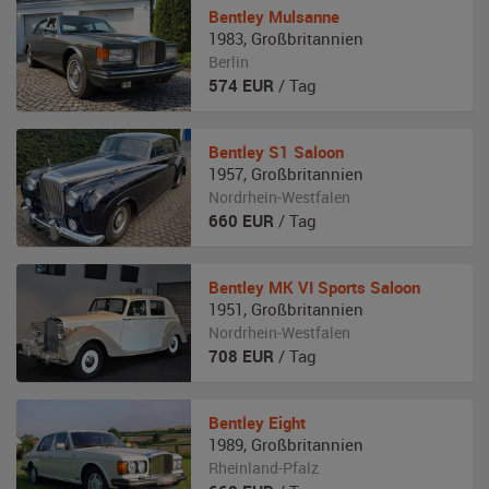
Bentley
Mulsanne
1983
,
Großbritannien
Berlin
574
EUR
/ Tag
Bentley
S1 Saloon
1957
,
Großbritannien
Nordrhein-Westfalen
660
EUR
/ Tag
Bentley
MK VI Sports Saloon
1951
,
Großbritannien
Nordrhein-Westfalen
708
EUR
/ Tag
Bentley
Eight
1989
,
Großbritannien
Rheinland-Pfalz