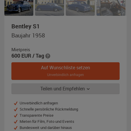
,
Bentley S1
Baujahr
Baujahr 1958
1958,
blau
Mietpreis
/
600
EUR
/ Tag
silber
Auf Wunschliste setzen
Unverbindlich anfragen
Teilen und Empfehlen
Unverbindlich anfragen
Schnelle persönliche Rückmeldung
Transparente Preise
Mieten für Film, Foto und Events
Bundesweit und darüber hinaus