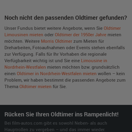
Noch nicht den passenden Oldtimer gefunden?
Unser Fundus bietet weitere Angebote, wenn Sie
Oldtimer
Limousinen mieten
oder
Oldtimer der 1950er Jahre
mieten
möchten. Weitere
Morris Oldtimer
zum Mieten für
Dreharbeiten, Fotoaufnahmen oder Events stehen ebenfalls
zur Verfügung. Falls für Ihr Vorhaben die regionale
Verfügbarkeit wichtig ist und Sie eine
Limousine in
Nordrhein-Westfalen
mieten möchten bzw. grundsätzlich
einen
Oldtimer in Nordrhein-Westfalen mieten
wollen – kein
Problem, wir haben bestimmt die passenden Angebote zum
Thema
Oldtimer mieten
für Sie.
Rücken Sie Ihren Oldtimer ins Rampenlicht!
Bei film-autos.com gibt es sowohl Neben- als auch
Hauptrollen zu vergeben – und das immer wieder.