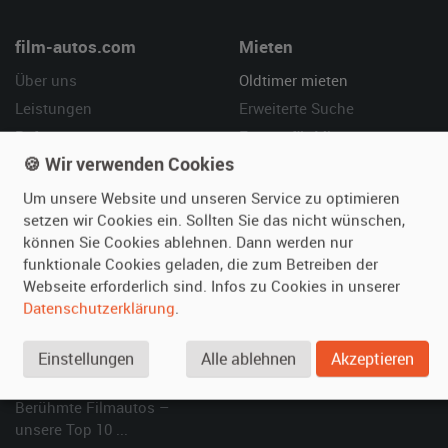
film-autos.com
Mieten
Über uns
Oldtimer mieten
Leistungen
Erweiterte Suche
Referenzen
Fragen für Mieter
🍪 Wir verwenden Cookies
Kundenmeinungen
Service
Um unsere Website und unseren Service zu optimieren
Vermieten
Hilfe
setzen wir Cookies ein. Sollten Sie das nicht wünschen,
können Sie Cookies ablehnen. Dann werden nur
Oldtimer anmelden
Häufige Fragen (FAQ)
funktionale Cookies geladen, die zum Betreiben der
Fotos senden
So funktioniert's
Webseite erforderlich sind. Infos zu Cookies in unserer
Fragen für Vermieter
Kontakt
Datenschutzerklärung
.
Inserat verwalten
Einstellungen
Alle ablehnen
Akzeptieren
SPECIAL
Berühmte Filmautos –
unsere Top 10 ...