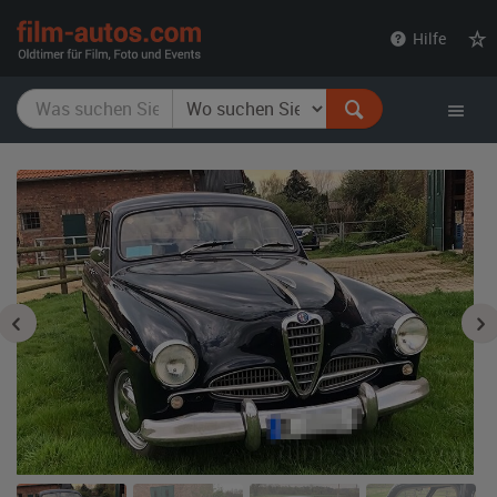
film-
Hilfe
autos.com