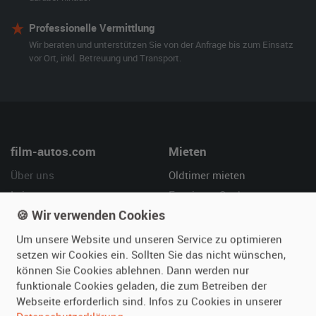
Professionelle Vermittlung
Wir beraten und unterstützen Sie von der Anfrage bis zum Einsatz
vor Ort, inkl. Betreuung und Transport.
film-autos.com
Mieten
Über uns
Oldtimer mieten
Leistungen
Erweiterte Suche
🍪 Wir verwenden Cookies
Referenzen
Fragen für Mieter
Kundenmeinungen
Service
Um unsere Website und unseren Service zu optimieren
setzen wir Cookies ein. Sollten Sie das nicht wünschen,
Vermieten
Hilfe
können Sie Cookies ablehnen. Dann werden nur
funktionale Cookies geladen, die zum Betreiben der
Oldtimer anmelden
Häufige Fragen (FAQ)
Webseite erforderlich sind. Infos zu Cookies in unserer
Fotos senden
So funktioniert's