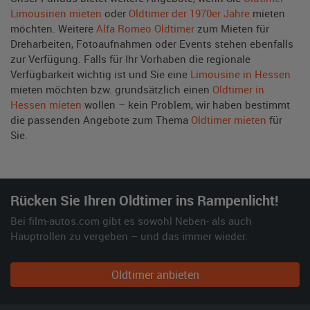
Limousinen mieten
oder
Oldtimer der 1970er Jahre
mieten
möchten. Weitere
Alfa Romeo Oldtimer
zum Mieten für
Dreharbeiten, Fotoaufnahmen oder Events stehen ebenfalls
zur Verfügung. Falls für Ihr Vorhaben die regionale
Verfügbarkeit wichtig ist und Sie eine
Limousine in Hessen
mieten möchten bzw. grundsätzlich einen
Oldtimer in
Hessen mieten
wollen – kein Problem, wir haben bestimmt
die passenden Angebote zum Thema
Oldtimer mieten
für
Sie.
Rücken Sie Ihren Oldtimer ins Rampenlicht!
Bei film-autos.com gibt es sowohl Neben- als auch
Hauptrollen zu vergeben – und das immer wieder.
Oldtimer anbieten