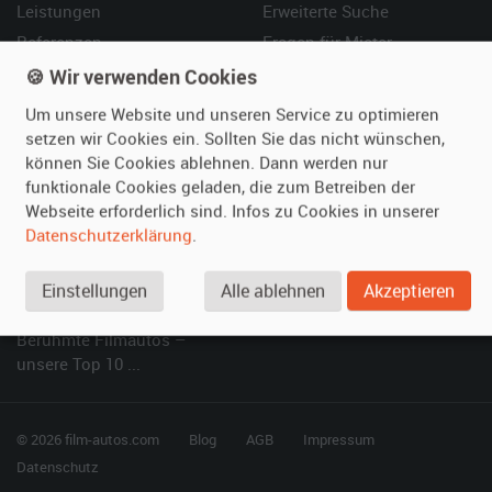
Leistungen
Erweiterte Suche
Referenzen
Fragen für Mieter
Kundenmeinungen
Service
🍪 Wir verwenden Cookies
Um unsere Website und unseren Service zu optimieren
Vermieten
Hilfe
setzen wir Cookies ein. Sollten Sie das nicht wünschen,
können Sie Cookies ablehnen. Dann werden nur
Oldtimer anmelden
Häufige Fragen (FAQ)
funktionale Cookies geladen, die zum Betreiben der
Fotos senden
So funktioniert's
Webseite erforderlich sind. Infos zu Cookies in unserer
Fragen für Vermieter
Kontakt
Datenschutzerklärung
.
Inserat verwalten
Einstellungen
Alle ablehnen
Akzeptieren
SPECIAL
Berühmte Filmautos –
unsere Top 10 ...
© 2026 film-autos.com
Blog
AGB
Impressum
Datenschutz