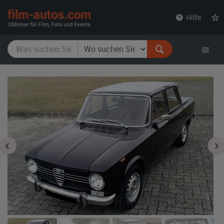
film-
Hilfe
autos.com