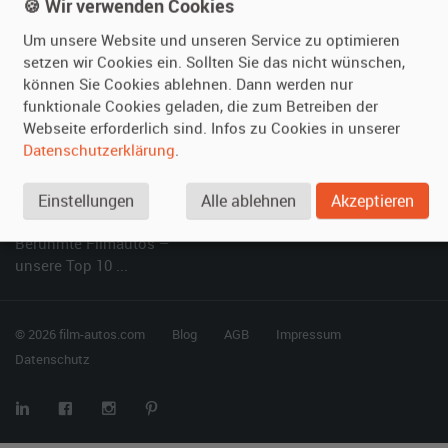
Kundenmeinungen
Service
🍪 Wir verwenden Cookies
Um unsere Website und unseren Service zu optimieren
Vermieten
Hilfe
setzen wir Cookies ein. Sollten Sie das nicht wünschen,
können Sie Cookies ablehnen. Dann werden nur
Oldtimer anmelden
Häufige Fragen (FAQ)
funktionale Cookies geladen, die zum Betreiben der
Fotos senden
So funktioniert's
Webseite erforderlich sind. Infos zu Cookies in unserer
Fragen für Vermieter
Kontakt
Datenschutzerklärung
.
Inserat verwalten
Einstellungen
Alle ablehnen
Akzeptieren
SPECIAL
Berühmte Filmautos –
unsere Top 10 ...
© 2026 film-autos.com
Blog
AGB
Impressum
Datenschutz