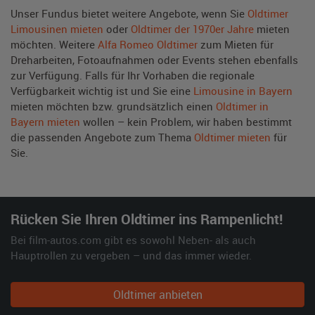
Unser Fundus bietet weitere Angebote, wenn Sie
Oldtimer
Limousinen mieten
oder
Oldtimer der 1970er Jahre
mieten
möchten. Weitere
Alfa Romeo Oldtimer
zum Mieten für
Dreharbeiten, Fotoaufnahmen oder Events stehen ebenfalls
zur Verfügung. Falls für Ihr Vorhaben die regionale
Verfügbarkeit wichtig ist und Sie eine
Limousine in Bayern
mieten möchten bzw. grundsätzlich einen
Oldtimer in
Bayern mieten
wollen – kein Problem, wir haben bestimmt
die passenden Angebote zum Thema
Oldtimer mieten
für
Sie.
Rücken Sie Ihren Oldtimer ins Rampenlicht!
Bei film-autos.com gibt es sowohl Neben- als auch
Hauptrollen zu vergeben – und das immer wieder.
Oldtimer anbieten