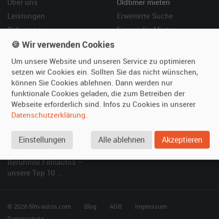
Über uns
Oldtimer mieten
Leistungen
Erweiterte Suche
Referenzen
Fragen für Mieter
Kundenmeinungen
Service
🍪 Wir verwenden Cookies
Um unsere Website und unseren Service zu optimieren
Vermieten
Hilfe
setzen wir Cookies ein. Sollten Sie das nicht wünschen,
können Sie Cookies ablehnen. Dann werden nur
Oldtimer anmelden
Häufige Fragen (FAQ)
funktionale Cookies geladen, die zum Betreiben der
Fotos senden
So funktioniert's
Webseite erforderlich sind. Infos zu Cookies in unserer
Fragen für Vermieter
Kontakt
Datenschutzerklärung
.
Inserat verwalten
Einstellungen
Alle ablehnen
Akzeptieren
SPECIAL
Berühmte Filmautos –
unsere Top 10 ...
© 2026 film-autos.com
Blog
AGB
Impressum
Datenschutz