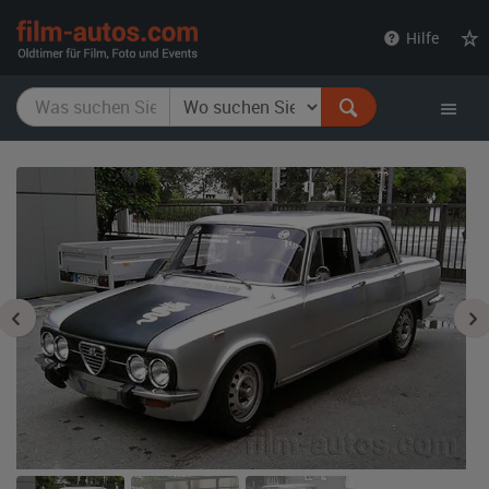
film-
Hilfe
autos.com