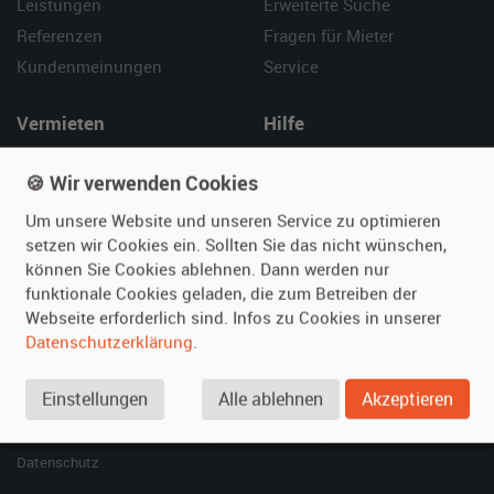
Leistungen
Erweiterte Suche
Referenzen
Fragen für Mieter
Kundenmeinungen
Service
Vermieten
Hilfe
Oldtimer anmelden
Häufige Fragen (FAQ)
🍪 Wir verwenden Cookies
Fotos senden
So funktioniert's
Um unsere Website und unseren Service zu optimieren
Fragen für Vermieter
Kontakt
setzen wir Cookies ein. Sollten Sie das nicht wünschen,
Inserat verwalten
können Sie Cookies ablehnen. Dann werden nur
funktionale Cookies geladen, die zum Betreiben der
SPECIAL
Webseite erforderlich sind. Infos zu Cookies in unserer
Berühmte Filmautos –
Datenschutzerklärung
.
unsere Top 10 ...
Einstellungen
Alle ablehnen
Akzeptieren
© 2026 film-autos.com
Blog
AGB
Impressum
Datenschutz