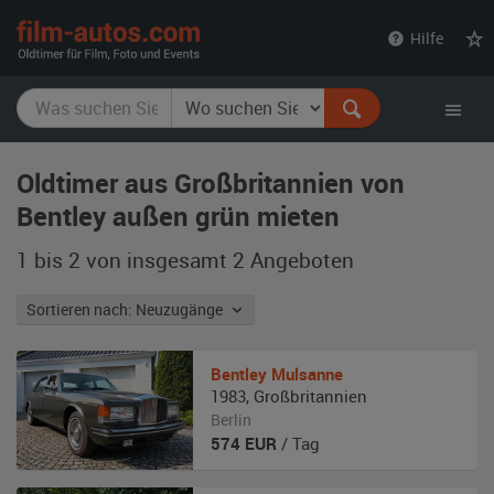
film-
Hilfe
autos.com
Oldtimer aus Großbritannien von
Bentley außen grün mieten
1 bis 2 von insgesamt 2
Angeboten
Sortieren nach: Neuzugänge
Bentley
Mulsanne
1983
,
Großbritannien
Berlin
574
EUR
/ Tag