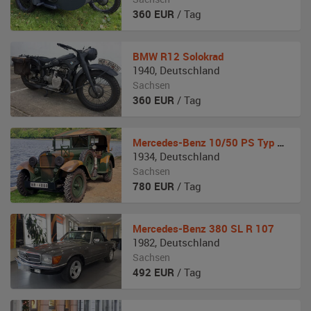
360
EUR
/ Tag
BMW
R12 Solokrad
1940
,
Deutschland
Sachsen
360
EUR
/ Tag
Mercedes-Benz
10/50 PS Typ Stuttgart 260 Kübelwagen (W 11)
1934
,
Deutschland
Sachsen
780
EUR
/ Tag
Mercedes-Benz
380 SL R 107
1982
,
Deutschland
Sachsen
492
EUR
/ Tag