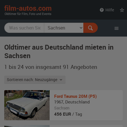
film-
Hilfe
autos.com
Oldtimer aus Deutschland mieten in
Sachsen
1 bis 24 von insgesamt 91
Angeboten
Sortieren nach: Neuzugänge
Ford
Taunus 20M (P5)
1967
,
Deutschland
Sachsen
456
EUR
/ Tag