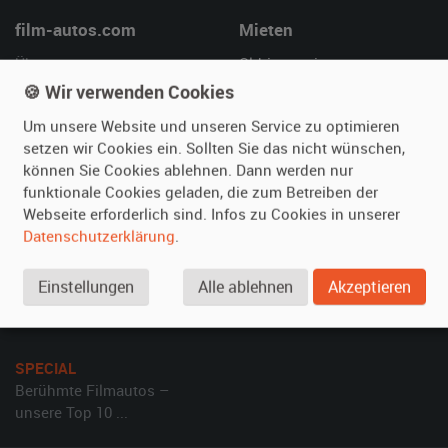
film-autos.com
Mieten
Über uns
Oldtimer mieten
🍪 Wir verwenden Cookies
Leistungen
Erweiterte Suche
Referenzen
Fragen für Mieter
Um unsere Website und unseren Service zu optimieren
Kundenmeinungen
Service
setzen wir Cookies ein. Sollten Sie das nicht wünschen,
können Sie Cookies ablehnen. Dann werden nur
funktionale Cookies geladen, die zum Betreiben der
Vermieten
Hilfe
Webseite erforderlich sind. Infos zu Cookies in unserer
Oldtimer anmelden
Häufige Fragen (FAQ)
Datenschutzerklärung
.
Fotos senden
So funktioniert's
Einstellungen
Alle ablehnen
Akzeptieren
Fragen für Vermieter
Kontakt
Inserat verwalten
SPECIAL
Berühmte Filmautos –
unsere Top 10 ...