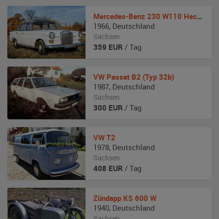
Mercedes-Benz
230 W110 Heckflosse
1966
,
Deutschland
Sachsen
359
EUR
/ Tag
VW
Passat B2 (Typ 32b)
1987
,
Deutschland
Sachsen
300
EUR
/ Tag
VW
T2
1978
,
Deutschland
Sachsen
408
EUR
/ Tag
Zündapp
KS 600 W
1940
,
Deutschland
Sachsen