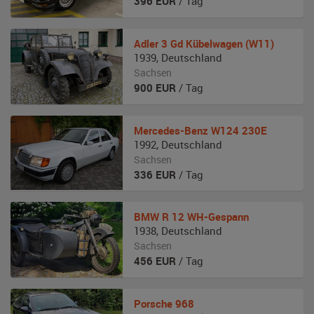
396
EUR
/ Tag
Adler
3 Gd Kübelwagen (W11)
1939
,
Deutschland
Sachsen
900
EUR
/ Tag
Mercedes-Benz
W124 230E
1992
,
Deutschland
Sachsen
336
EUR
/ Tag
BMW
R 12 WH-Gespann
1938
,
Deutschland
Sachsen
456
EUR
/ Tag
Porsche
968