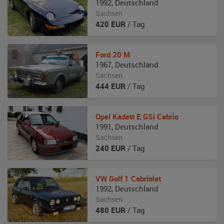
1992
,
Deutschland
Sachsen
420
EUR
/ Tag
Ford
20 M
1967
,
Deutschland
Sachsen
444
EUR
/ Tag
Opel
Kadett E GSi Cabrio
1991
,
Deutschland
Sachsen
240
EUR
/ Tag
VW
Golf 1 Cabriolet
1992
,
Deutschland
Sachsen
480
EUR
/ Tag