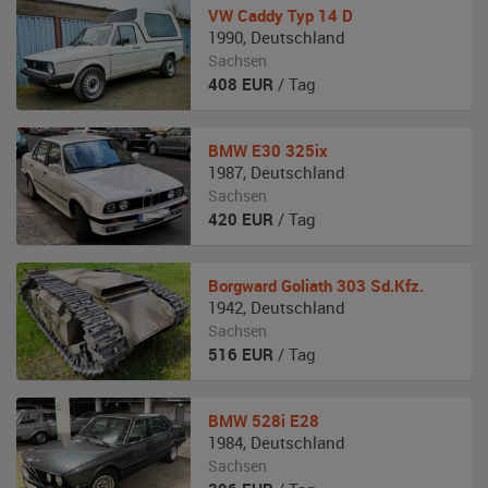
VW
Caddy Typ 14 D
1990
,
Deutschland
Sachsen
408
EUR
/ Tag
BMW
E30 325ix
1987
,
Deutschland
Sachsen
420
EUR
/ Tag
Borgward
Goliath 303 Sd.Kfz.
1942
,
Deutschland
Sachsen
516
EUR
/ Tag
BMW
528i E28
1984
,
Deutschland
Sachsen