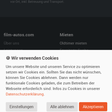
vor Ort, inkl. Betreuung und Transport.
film-autos.com
Mieten
Über uns
Oldtimer mieten
Leistungen
Erweiterte Suche
Referenzen
Fragen für Mieter
🍪 Wir verwenden Cookies
Kundenmeinungen
Service
Um unsere Website und unseren Service zu optimieren
setzen wir Cookies ein. Sollten Sie das nicht wünschen,
Vermieten
Hilfe
können Sie Cookies ablehnen. Dann werden nur
funktionale Cookies geladen, die zum Betreiben der
Oldtimer anmelden
Häufige Fragen (FAQ)
Webseite erforderlich sind. Infos zu Cookies in unserer
Fotos senden
So funktioniert's
Datenschutzerklärung
.
Fragen für Vermieter
Kontakt
Inserat verwalten
Einstellungen
Alle ablehnen
Akzeptieren