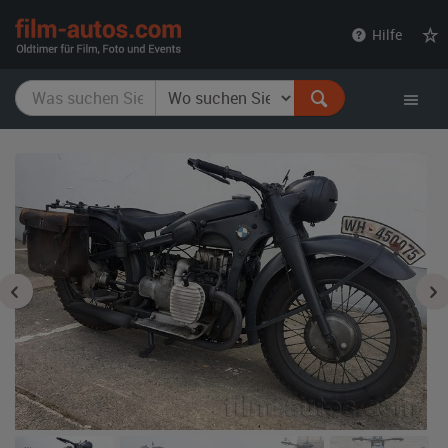
film-
Hilfe
autos.com