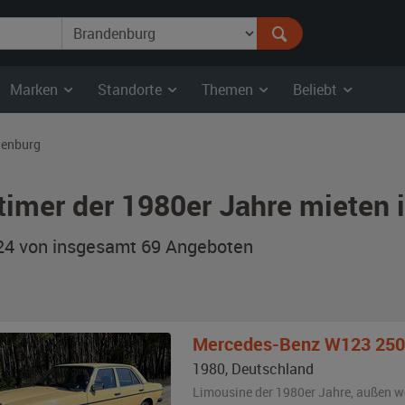
Marken
Standorte
Themen
Beliebt
denburg
timer der 1980er Jahre mieten 
 24 von insgesamt 69
Angeboten
Mercedes-Benz
W123 250
1980
,
Deutschland
Limousine der 1980er Jahre,
außen
w