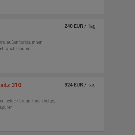
240
EUR
/ Tag
hre,
außen
türkis
,
innen
 Gebrauchsspuren
sitz 310
324
EUR
/ Tag
ßen
beige / braun
,
innen beige
,
sspuren