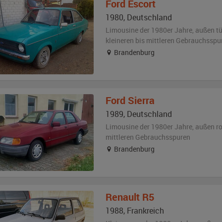
Ford
Escort
1980
,
Deutschland
Limousine der 1980er Jahre,
außen
tü
kleineren bis mittleren Gebrauchsspu
Brandenburg
Ford
Sierra
1989
,
Deutschland
Limousine der 1980er Jahre,
außen
ro
mittleren Gebrauchsspuren
Brandenburg
Renault
R5
1988
,
Frankreich