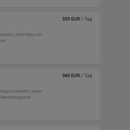
359
EUR
/ Tag
metallic
,
innen blau
,
mit
ren
360
EUR
/ Tag
hitgrün-metallic
,
innen
n Gebrauchsspuren