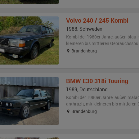
Volvo
240 / 245 Kombi
1988
,
Schweden
Kombi der 1980er Jahre,
außen
blau-
kleineren bis mittleren Gebrauchsspu
Brandenburg
BMW
E30 318i Touring
1989
,
Deutschland
Kombi der 1980er Jahre,
außen
malac
anthrazit
,
mit kleineren bis mittlere
Brandenburg