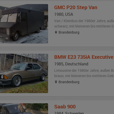
GMC
P20 Step Van
1980
,
USA
Van / Kleinbus der 1980er Jahre,
auß
schwarz
,
mit kleineren bis mittleren
Brandenburg
BMW
E23 735iA Executive
1985
,
Deutschland
Limousine der 1980er Jahre,
außen
B
braun
,
mit kleineren bis mittleren G
Brandenburg
Saab
900
1984
,
Schweden