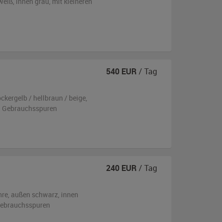
weiß
,
innen grau
,
mit kleineren
540
EUR
/ Tag
ckergelb / hellbraun / beige
,
en Gebrauchsspuren
240
EUR
/ Tag
hre,
außen
schwarz
,
innen
 Gebrauchsspuren