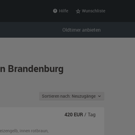
Hilfe
Wunschliste
Oldtimer anbieten
in Brandenburg
Sortieren nach: Neuzugänge
420
EUR
/ Tag
eizengelb
,
innen rotbraun
,