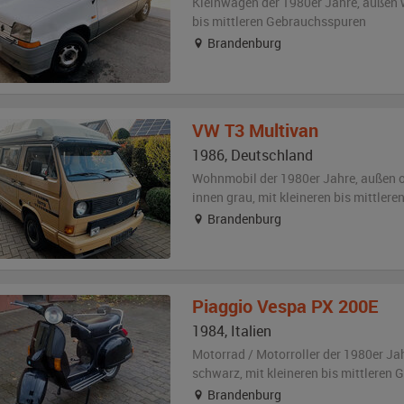
Kleinwagen der 1980er Jahre,
außen
bis mittleren Gebrauchsspuren
Brandenburg
VW
T3 Multivan
1986
,
Deutschland
Wohnmobil der 1980er Jahre,
außen
o
innen grau
,
mit kleineren bis mittler
Brandenburg
Piaggio
Vespa PX 200E
1984
,
Italien
Motorrad / Motorroller der 1980er Ja
schwarz
,
mit kleineren bis mittleren
Brandenburg