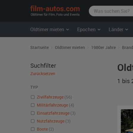
film-
autos.com
Oldtimer mieten
Epochen
Länder
Startseite
Oldtimer mieten
1980er Jahre
Bran
Old
Suchfilter
Zurücksetzen
1 bis
TYP
Zivilfahrzeuge
(56)
Militärfahrzeuge
(4)
Einsatzfahrzeuge
(3)
Nutzfahrzeuge
(3)
Boote
(2)