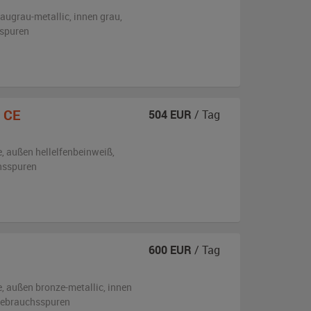
laugrau-metallic
,
innen grau
,
sspuren
 CE
504
EUR
/ Tag
e,
außen
hellelfenbeinweiß
,
hsspuren
600
EUR
/ Tag
e,
außen
bronze-metallic
,
innen
 Gebrauchsspuren