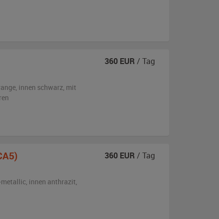
360
EUR
/ Tag
range
,
innen schwarz
,
mit
ren
CA5)
360
EUR
/ Tag
-metallic
,
innen anthrazit
,