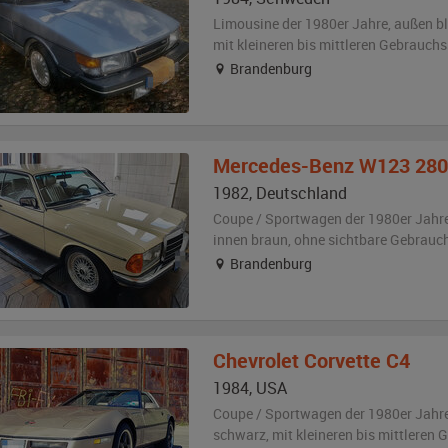
Limousine der 1980er Jahre,
außen
b
mit kleineren bis mittleren Gebrauch
Brandenburg
Mercedes-Benz
W123 280
1982
,
Deutschland
Coupe / Sportwagen der 1980er Jahr
innen braun
,
ohne sichtbare Gebrauc
Brandenburg
Chevrolet
Corvette C4
1984
,
USA
Coupe / Sportwagen der 1980er Jahr
schwarz
,
mit kleineren bis mittleren