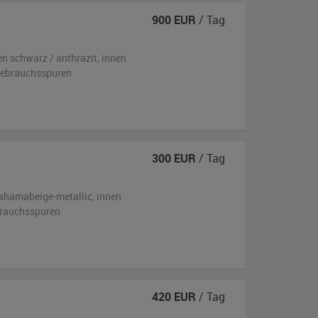
900
EUR
/ Tag
en
schwarz / anthrazit
,
innen
 Gebrauchsspuren
300
EUR
/ Tag
ahamabeige-metallic
,
innen
ebrauchsspuren
420
EUR
/ Tag