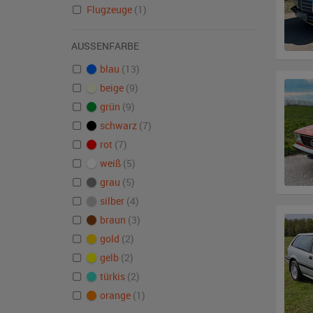
Flugzeuge
(1)
AUSSENFARBE
blau
(13)
beige
(9)
grün
(9)
schwarz
(7)
rot
(7)
weiß
(5)
grau
(5)
silber
(4)
braun
(3)
gold
(2)
gelb
(2)
türkis
(2)
orange
(1)