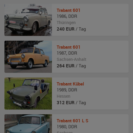
Trabant
601
1986
,
DDR
Thüringen
240
EUR
/ Tag
Trabant
601
1987
,
DDR
Sachsen-Anhalt
264
EUR
/ Tag
Trabant
Kübel
1989
,
DDR
Hessen
312
EUR
/ Tag
Trabant
601 L S
1980
,
DDR
Sachsen