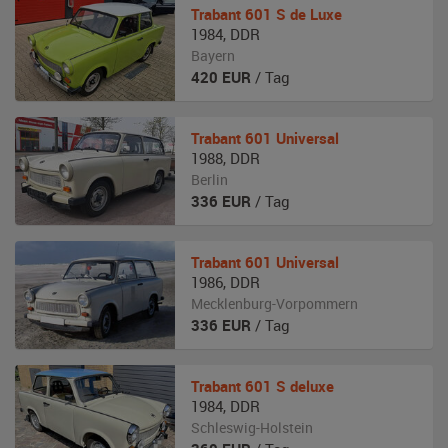
Trabant
601 S de Luxe
1984
,
DDR
Bayern
420
EUR
/ Tag
Trabant
601 Universal
1988
,
DDR
Berlin
336
EUR
/ Tag
Trabant
601 Universal
1986
,
DDR
Mecklenburg-Vorpommern
336
EUR
/ Tag
Trabant
601 S deluxe
1984
,
DDR
Schleswig-Holstein