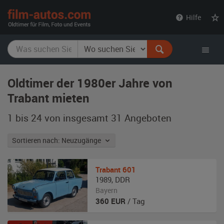
film-
Hilfe
autos.com
Oldtimer der 1980er Jahre von
Trabant mieten
1 bis 24 von insgesamt 31
Angeboten
Sortieren nach: Neuzugänge
Trabant
601
1989
,
DDR
Bayern
360
EUR
/ Tag