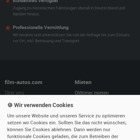
Bundesweit verfügbar
Zugang zu historischen Fahrzeugen überall in Deutschland und
darüber hinaus.
Professionelle Vermittlung
Wir beraten und unterstützen Sie von der Anfrage bis zum Einsatz
vor Ort, inkl. Betreuung und Transport.
film-autos.com
Mieten
Über uns
Oldtimer mieten
Leistungen
Erweiterte Suche
🍪 Wir verwenden Cookies
Referenzen
Fragen für Mieter
Um unsere Website und unseren Service zu optimieren
Kundenmeinungen
Service
setzen wir Cookies ein. Sollten Sie das nicht wünschen,
können Sie Cookies ablehnen. Dann werden nur
Vermieten
Hilfe
funktionale Cookies geladen, die zum Betreiben der