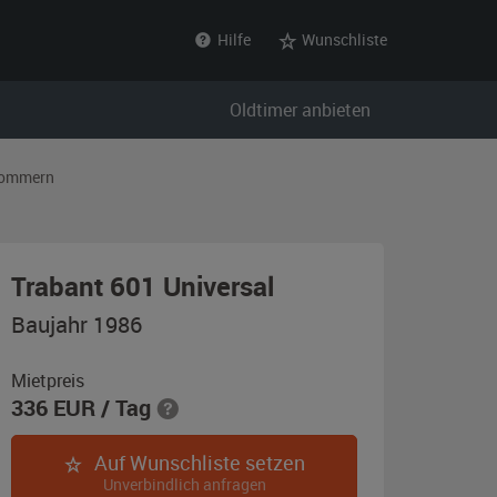
Hilfe
Wunschliste
Oldtimer anbieten
pommern
,
Trabant 601 Universal
Baujahr
Baujahr 1986
1986,
papyrusweiß
Mietpreis
336
EUR
/ Tag
Auf Wunschliste setzen
Unverbindlich anfragen