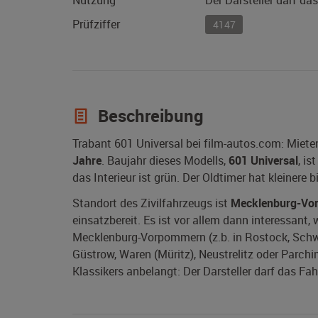
Nutzung
Der Darsteller darf da
Prüfziffer
4147
Beschreibung
Trabant 601 Universal bei film-autos.com: Miete
Jahre
. Baujahr dieses Modells,
601 Universal
, is
das Interieur ist grün. Der Oldtimer hat kleinere
Standort des Zivilfahrzeugs ist
Mecklenburg-Vo
einsatzbereit. Es ist vor allem dann interessant,
Mecklenburg-Vorpommern (z.b. in Rostock, Schwe
Güstrow, Waren (Müritz), Neustrelitz oder Parchi
Klassikers anbelangt: Der Darsteller darf das Fah