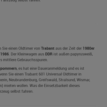
s Fahrzeug selbst fahren.
n Sie einen Oldtimer von
Trabant
aus der Zeit der
1980er
t
1986
. Der Kleinwagen aus
DDR
ist außen papyrusweiß,
 bis mittlere Gebrauchsspuren.
rpommern
, es hat eine Daueranmeldung und es ist
 wenn Sie einen Trabant 601 Universal Oldtimer in
rin, Neubrandenburg, Greifswald, Stralsund, Wismar,
m) mieten wollen. Was die Einsetzbarkeit dieses
rzeug selbst fahren.