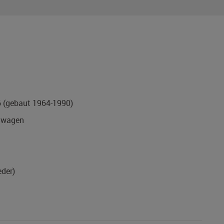
6
(gebaut 1964-1990)
nwagen
eder)