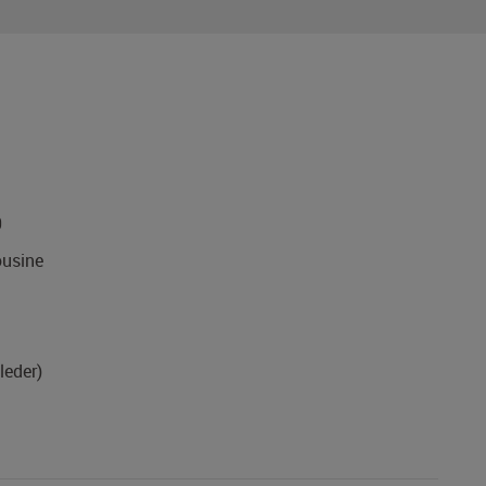
0
usine
leder)