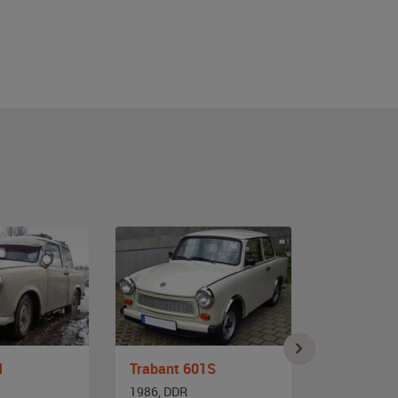
1
Trabant 601S
Trabant 6
1986, DDR
1987, DDR