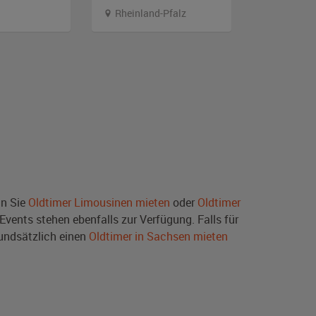
Rheinland-Pfalz
Sachsen-
nn Sie
Oldtimer Limousinen mieten
oder
Oldtimer
ents stehen ebenfalls zur Verfügung. Falls für
undsätzlich einen
Oldtimer in Sachsen mieten