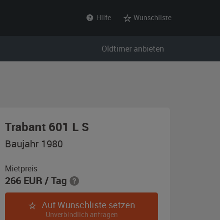
Hilfe
Wunschliste
Oldtimer anbieten
,
Trabant 601 L S
Baujahr
Baujahr 1980
1980,
kristallblau
Mietpreis
266
EUR
/ Tag
Auf Wunschliste setzen
Unverbindlich anfragen