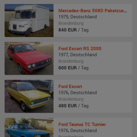
Mercedes-Benz
508D Paketzusteller Van (UPS)
1979
,
Deutschland
Brandenburg
840
EUR
/ Tag
Ford
Escort RS 2000
1977
,
Deutschland
Brandenburg
600
EUR
/ Tag
Ford
Escort
1976
,
Deutschland
Brandenburg
480
EUR
/ Tag
Ford
Taunus TC Turnier
1976
,
Deutschland
Brandenburg