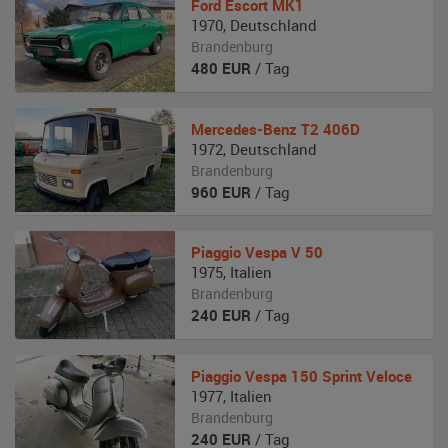
Ford
Escort MK1
1970
,
Deutschland
Brandenburg
480
EUR
/ Tag
Mercedes-Benz
T2 406D
1972
,
Deutschland
Brandenburg
960
EUR
/ Tag
Piaggio
Vespa V 50
1975
,
Italien
Brandenburg
240
EUR
/ Tag
Piaggio
Vespa 150 Sprint Veloce
1977
,
Italien
Brandenburg
240
EUR
/ Tag