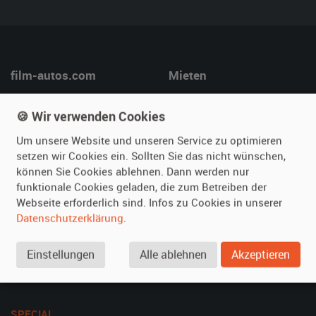
film-autos.com
Mieten
Über uns
Oldtimer mieten
🍪 Wir verwenden Cookies
Leistungen
Erweiterte Suche
Referenzen
Fragen für Mieter
Um unsere Website und unseren Service zu optimieren
setzen wir Cookies ein. Sollten Sie das nicht wünschen,
Kundenmeinungen
Service
können Sie Cookies ablehnen. Dann werden nur
funktionale Cookies geladen, die zum Betreiben der
Vermieten
Hilfe
Webseite erforderlich sind. Infos zu Cookies in unserer
Datenschutzerklärung
.
Oldtimer anmelden
Häufige Fragen (FAQ)
Fotos senden
So funktioniert's
Einstellungen
Alle ablehnen
Akzeptieren
Fragen für Vermieter
Kontakt
Inserat verwalten
SPECIAL