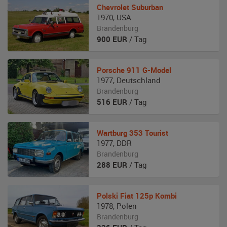
Chevrolet
Suburban
1970
,
USA
Brandenburg
900
EUR
/ Tag
Porsche
911 G-Model
1977
,
Deutschland
Brandenburg
516
EUR
/ Tag
Wartburg
353 Tourist
1977
,
DDR
Brandenburg
288
EUR
/ Tag
Polski Fiat
125p Kombi
1978
,
Polen
Brandenburg