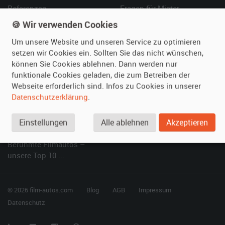
Referenzen
Fragen für Mieter
Kundenmeinungen
Service
🍪 Wir verwenden Cookies
Um unsere Website und unseren Service zu optimieren
Vermieten
Hilfe
setzen wir Cookies ein. Sollten Sie das nicht wünschen,
können Sie Cookies ablehnen. Dann werden nur
Oldtimer anmelden
Häufige Fragen (FAQ)
funktionale Cookies geladen, die zum Betreiben der
Fotos senden
So funktioniert's
Webseite erforderlich sind. Infos zu Cookies in unserer
Fragen für Vermieter
Kontakt
Datenschutzerklärung
.
Inserat verwalten
Einstellungen
Alle ablehnen
Akzeptieren
SPECIAL
Berühmte Filmautos –
unsere Top 10 ...
© 2026 film-autos.com
Blog
AGB
Impressum
Datenschutz