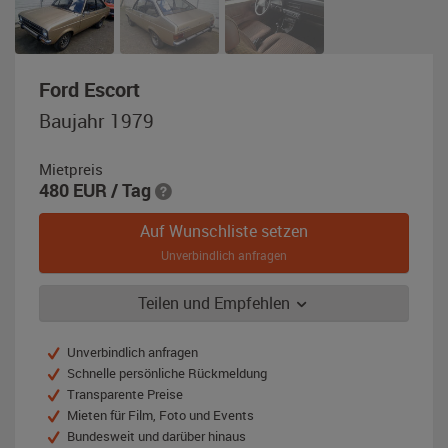
,
Ford Escort
Baujahr
Baujahr 1979
1979,
gold-
Mietpreis
metallic
480
EUR
/ Tag
Auf Wunschliste setzen
Unverbindlich anfragen
Teilen und Empfehlen
Unverbindlich anfragen
Schnelle persönliche Rückmeldung
Transparente Preise
Mieten für Film, Foto und Events
Bundesweit und darüber hinaus