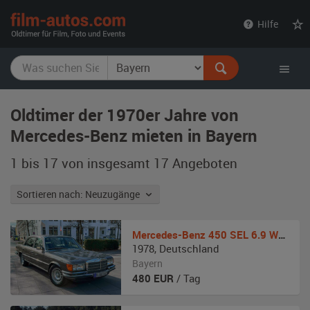
film-
Hilfe
autos.com
Oldtimer der 1970er Jahre von
Mercedes-Benz mieten in Bayern
1 bis 17 von insgesamt 17
Angeboten
Sortieren nach: Neuzugänge
Mercedes-Benz
450 SEL 6.9 W116
1978
,
Deutschland
Bayern
480
EUR
/ Tag