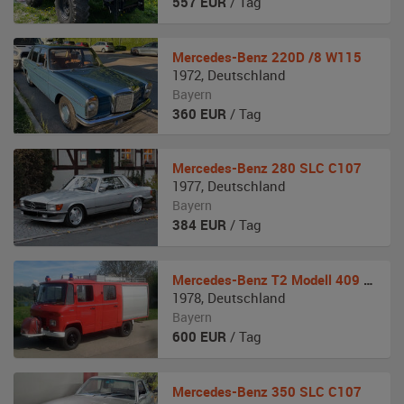
557
EUR
/ Tag
Mercedes-Benz
220D /8 W115
1972
,
Deutschland
Bayern
360
EUR
/ Tag
Mercedes-Benz
280 SLC C107
1977
,
Deutschland
Bayern
384
EUR
/ Tag
Mercedes-Benz
T2 Modell 409 Feuerwehr
1978
,
Deutschland
Bayern
600
EUR
/ Tag
Mercedes-Benz
350 SLC C107