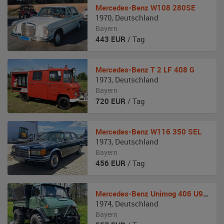
Mercedes-Benz
W108 280SE
1970
,
Deutschland
Bayern
443
EUR
/ Tag
Mercedes-Benz
T 2 LF 408 G
1973
,
Deutschland
Bayern
720
EUR
/ Tag
Mercedes-Benz
W116 350 SEL
1973
,
Deutschland
Bayern
456
EUR
/ Tag
Mercedes-Benz
Unimog 406 U900
1974
,
Deutschland
Bayern