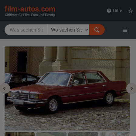
film-
Hilfe
autos.com