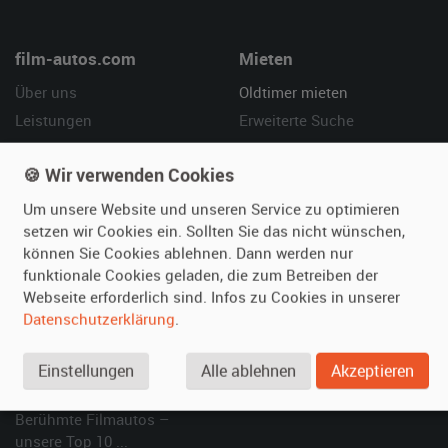
film-autos.com
Mieten
Über uns
Oldtimer mieten
Leistungen
Erweiterte Suche
Referenzen
Fragen für Mieter
🍪 Wir verwenden Cookies
Kundenmeinungen
Service
Um unsere Website und unseren Service zu optimieren
Vermieten
Hilfe
setzen wir Cookies ein. Sollten Sie das nicht wünschen,
können Sie Cookies ablehnen. Dann werden nur
Oldtimer anmelden
Häufige Fragen (FAQ)
funktionale Cookies geladen, die zum Betreiben der
Fotos senden
So funktioniert's
Webseite erforderlich sind. Infos zu Cookies in unserer
Fragen für Vermieter
Kontakt
Datenschutzerklärung
.
Inserat verwalten
Einstellungen
Alle ablehnen
Akzeptieren
SPECIAL
Berühmte Filmautos –
unsere Top 10 ...