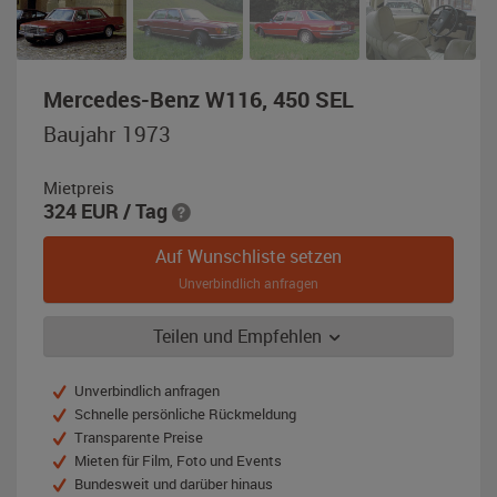
,
Mercedes-Benz W116, 450 SEL
Baujahr
Baujahr 1973
1973,
titanitrot-
Mietpreis
metallic
324
EUR
/ Tag
Auf Wunschliste setzen
Unverbindlich anfragen
Teilen und Empfehlen
Unverbindlich anfragen
Schnelle persönliche Rückmeldung
Transparente Preise
Mieten für Film, Foto und Events
Bundesweit und darüber hinaus