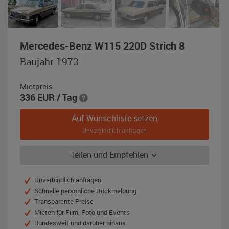
,
Mercedes-Benz W115 220D Strich 8
Baujahr
Baujahr 1973
1973,
braun
Mietpreis
/
336
EUR
/ Tag
beige
Auf Wunschliste setzen
Unverbindlich anfragen
Teilen und Empfehlen
Unverbindlich anfragen
Schnelle persönliche Rückmeldung
Transparente Preise
Mieten für Film, Foto und Events
Bundesweit und darüber hinaus