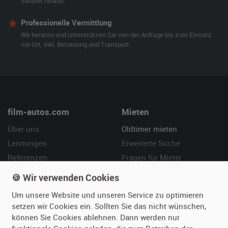
darüber hinaus.
Professionelle Vermittlung
Wir beraten und unterstützen Sie von der Anfrage bis zum Einsatz
vor Ort, inkl. Betreuung und Transport.
film-autos.com
Mieten
Über uns
Oldtimer mieten
Leistungen
Erweiterte Suche
Referenzen
Fragen für Mieter
Kundenmeinungen
Service
🍪 Wir verwenden Cookies
Um unsere Website und unseren Service zu optimieren
Vermieten
Hilfe
setzen wir Cookies ein. Sollten Sie das nicht wünschen,
Oldtimer anmelden
Häufige Fragen (FAQ)
können Sie Cookies ablehnen. Dann werden nur