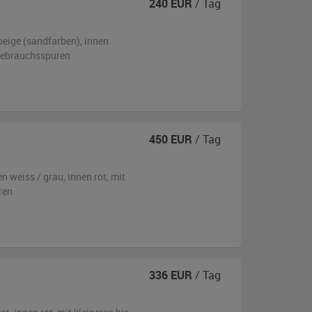
240
EUR
/ Tag
beige (sandfarben)
,
innen
 Gebrauchsspuren
450
EUR
/ Tag
en
weiss / grau
,
innen rot
,
mit
ren
336
EUR
/ Tag