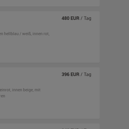
480
EUR
/ Tag
en
hellblau / weiß
,
innen rot
,
396
EUR
/ Tag
einrot
,
innen beige
,
mit
ren