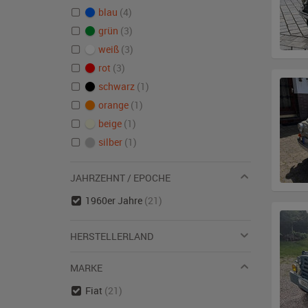
blau
(4)
grün
(3)
weiß
(3)
rot
(3)
schwarz
(1)
orange
(1)
beige
(1)
silber
(1)
JAHRZEHNT / EPOCHE
1960er Jahre
(21)
HERSTELLERLAND
MARKE
Fiat
(21)