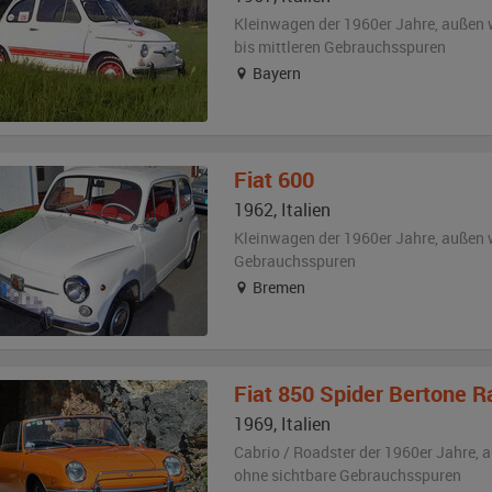
Kleinwagen der 1960er Jahre,
außen
bis mittleren Gebrauchsspuren
Bayern
Fiat
600
1962
,
Italien
Kleinwagen der 1960er Jahre,
außen
Gebrauchsspuren
Bremen
Fiat
850 Spider Bertone R
1969
,
Italien
Cabrio / Roadster der 1960er Jahre,
a
ohne sichtbare Gebrauchsspuren