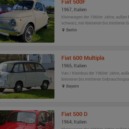
Fiat
500F
1967
,
Italien
Kleinwagen der 1960er Jahre,
außen
schwarz
,
mit kleineren bis mittleren
Berlin
Fiat
600 Multipla
1965
,
Italien
Van / Kleinbus der 1960er Jahre,
auß
kleineren bis mittleren Gebrauchsspu
Bayern
Fiat
500 D
1964
,
Italien