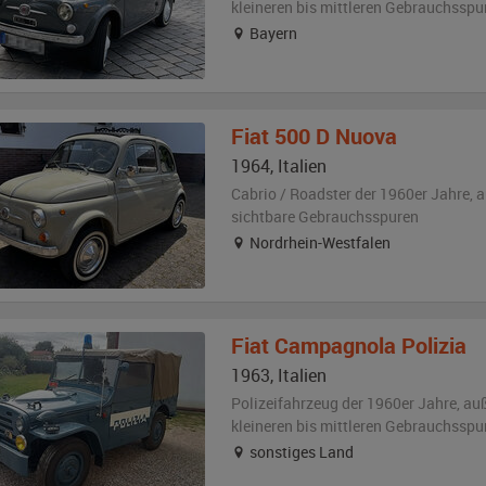
kleineren bis mittleren Gebrauchsspu
Bayern
Fiat
500 D Nuova
1964
,
Italien
Cabrio / Roadster der 1960er Jahre,
a
sichtbare Gebrauchsspuren
Nordrhein-Westfalen
Fiat
Campagnola Polizia
1963
,
Italien
Polizeifahrzeug der 1960er Jahre,
au
kleineren bis mittleren Gebrauchsspu
sonstiges Land