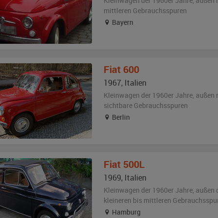
Kleinwagen der 1960er Jahre,
außen
mittleren Gebrauchsspuren
Bayern
Fiat
600
1967
,
Italien
Kleinwagen der 1960er Jahre,
außen
sichtbare Gebrauchsspuren
Berlin
Fiat
500L
1969
,
Italien
Kleinwagen der 1960er Jahre,
außen
kleineren bis mittleren Gebrauchsspu
Hamburg