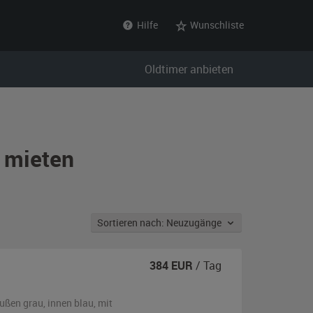
Hilfe
Wunschliste
Oldtimer anbieten
t mieten
Sortieren nach: Neuzugänge
384
EUR
/ Tag
ußen
grau
,
innen blau
,
mit