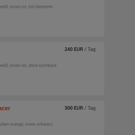
weiß
,
innen rot
,
mit kleineren
240
EUR
/ Tag
weiß
,
innen rot
,
ohne sichtbare
acer
300
EUR
/ Tag
ußen
orange
,
innen schwarz
,