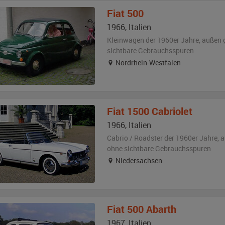
Fiat
500
1966
,
Italien
Kleinwagen der 1960er Jahre,
außen
sichtbare Gebrauchsspuren
Nordrhein-Westfalen
Fiat
1500 Cabriolet
1966
,
Italien
Cabrio / Roadster der 1960er Jahre,
a
ohne sichtbare Gebrauchsspuren
Niedersachsen
Fiat
500 Abarth
1967
,
Italien