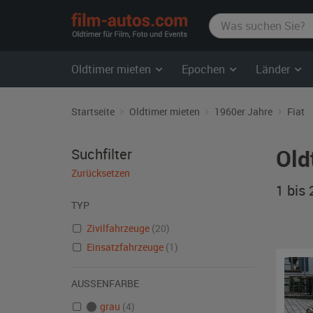
film-
autos.com
Oldtimer mieten
Epochen
Länder
Startseite
Oldtimer mieten
1960er Jahre
Fiat
Old
Suchfilter
Zurücksetzen
1 bis
TYP
Zivilfahrzeuge
(20)
Einsatzfahrzeuge
(1)
AUSSENFARBE
grau
(4)