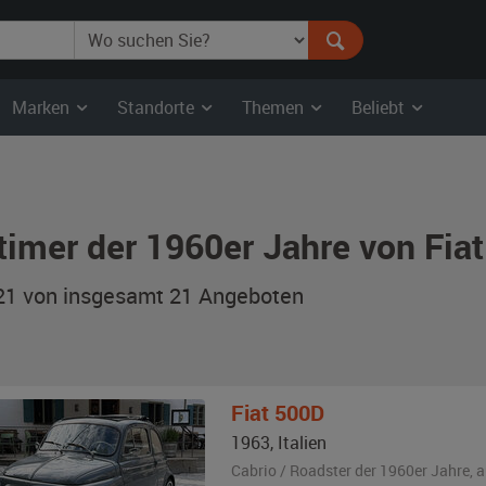
Marken
Standorte
Themen
Beliebt
timer der 1960er Jahre von Fia
 21 von insgesamt 21
Angeboten
Fiat
500D
1963
,
Italien
Cabrio / Roadster der 1960er Jahre,
a