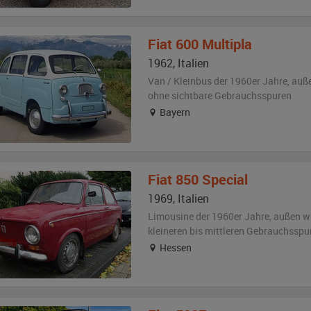
Fiat
600 Multipla
1962
,
Italien
Van / Kleinbus der 1960er Jahre,
auß
ohne sichtbare Gebrauchsspuren
Bayern
Fiat
850 Special
1969
,
Italien
Limousine der 1960er Jahre,
außen
w
kleineren bis mittleren Gebrauchsspu
Hessen