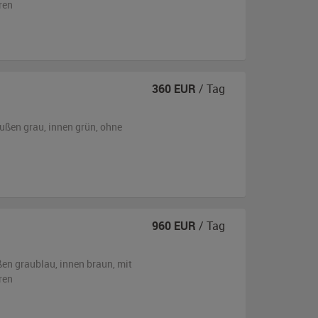
ren
360
EUR
/ Tag
ußen
grau
,
innen grün
,
ohne
960
EUR
/ Tag
ßen
graublau
,
innen braun
,
mit
ren