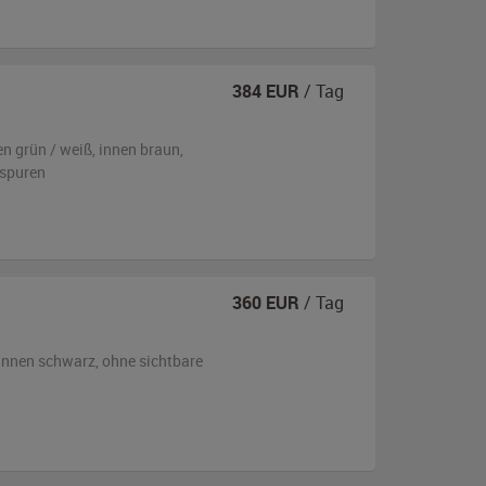
384
EUR
/ Tag
en
grün / weiß
,
innen braun
,
sspuren
360
EUR
/ Tag
innen schwarz
,
ohne sichtbare