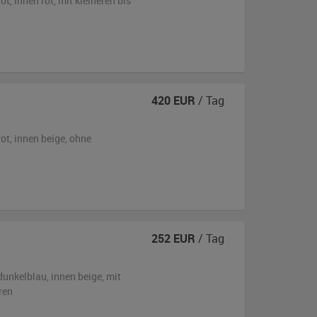
rot
,
innen rot
,
mit kleineren bis
420
EUR
/ Tag
rot
,
innen beige
,
ohne
252
EUR
/ Tag
dunkelblau
,
innen beige
,
mit
ren