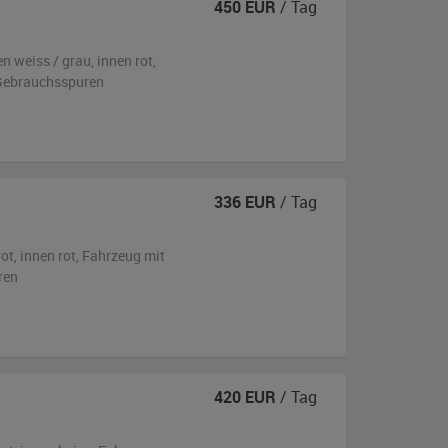
450
EUR
/ Tag
en
weiss / grau
,
innen rot
,
n Gebrauchsspuren
336
EUR
/ Tag
rot
,
innen rot
, Fahrzeug
mit
ren
420
EUR
/ Tag