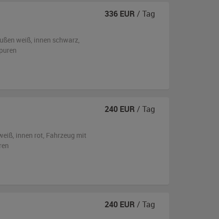
336
EUR
/ Tag
ußen
weiß
,
innen schwarz
,
puren
240
EUR
/ Tag
weiß
,
innen rot
, Fahrzeug
mit
ren
240
EUR
/ Tag