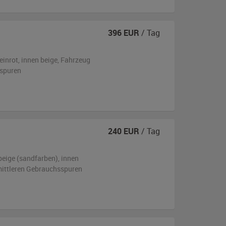
396
EUR
/ Tag
einrot
,
innen beige
, Fahrzeug
sspuren
240
EUR
/ Tag
beige (sandfarben)
,
innen
 mittleren Gebrauchsspuren