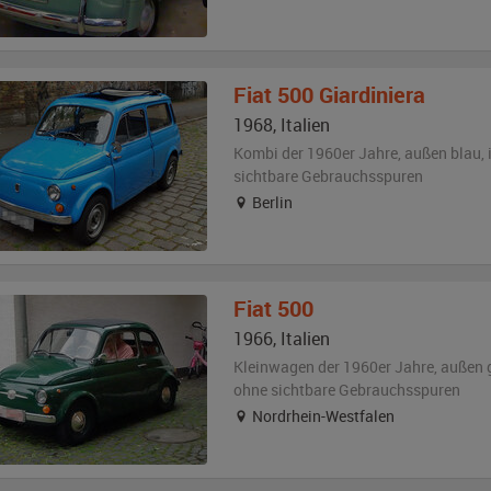
Fiat
500 Giardiniera
1968
,
Italien
Kombi der 1960er Jahre,
außen
blau
,
sichtbare Gebrauchsspuren
Berlin
Fiat
500
1966
,
Italien
Kleinwagen der 1960er Jahre,
außen
ohne sichtbare Gebrauchsspuren
Nordrhein-Westfalen