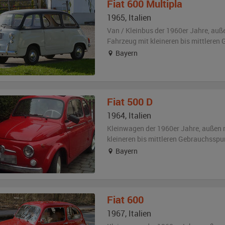
Fiat
600 Multipla
1965
,
Italien
Van / Kleinbus der 1960er Jahre,
auß
Fahrzeug
mit kleineren bis mittlere
Bayern
Fiat
500 D
1964
,
Italien
Kleinwagen der 1960er Jahre,
außen
kleineren bis mittleren Gebrauchsspu
Bayern
Fiat
600
1967
,
Italien