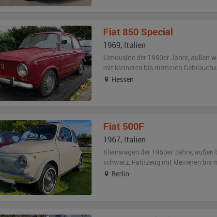
Fiat
850 Special
1969
,
Italien
Limousine der 1960er Jahre,
außen
w
mit kleineren bis mittleren Gebrauch
Hessen
Fiat
500F
1967
,
Italien
Kleinwagen der 1960er Jahre,
außen
schwarz
, Fahrzeug
mit kleineren bis
Berlin