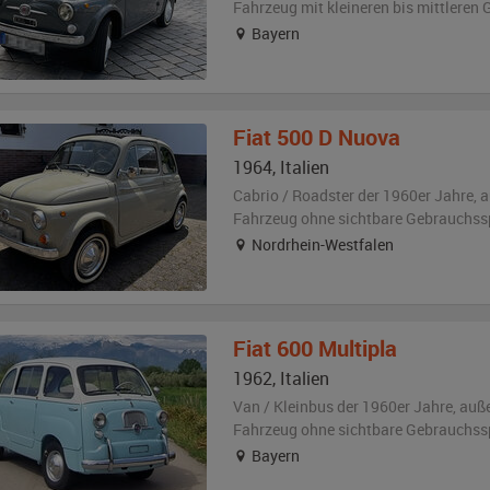
Fahrzeug
mit kleineren bis mittlere
Bayern
Fiat
500 D Nuova
1964
,
Italien
Cabrio / Roadster der 1960er Jahre,
a
Fahrzeug
ohne sichtbare Gebrauchss
Nordrhein-Westfalen
Fiat
600 Multipla
1962
,
Italien
Van / Kleinbus der 1960er Jahre,
auß
Fahrzeug
ohne sichtbare Gebrauchss
Bayern