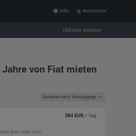
Hilfe
Wunschliste
Oldtimer anbieten
 Jahre von Fiat mieten
Sortieren nach: Neuzugänge
384
EUR
/ Tag
ußen
grau
,
innen blau
,