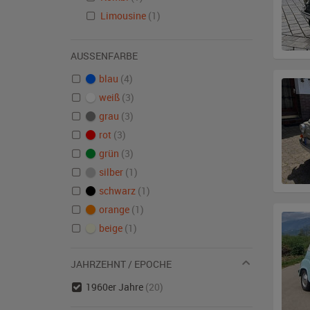
Limousine
(1)
AUSSENFARBE
blau
(4)
weiß
(3)
grau
(3)
rot
(3)
grün
(3)
silber
(1)
schwarz
(1)
orange
(1)
beige
(1)
JAHRZEHNT / EPOCHE
1960er Jahre
(20)