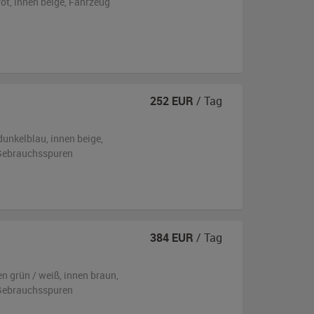
rot
,
innen beige
, Fahrzeug
252
EUR
/ Tag
dunkelblau
,
innen beige
,
n Gebrauchsspuren
384
EUR
/ Tag
en
grün / weiß
,
innen braun
,
n Gebrauchsspuren