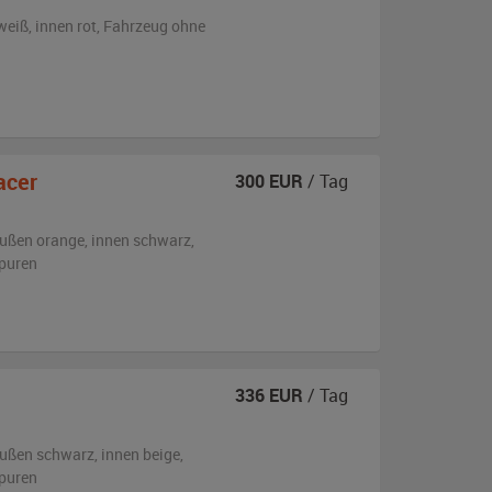
weiß
,
innen rot
, Fahrzeug
ohne
acer
300
EUR
/ Tag
ußen
orange
,
innen schwarz
,
puren
336
EUR
/ Tag
ußen
schwarz
,
innen beige
,
puren