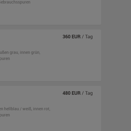
n Gebrauchsspuren
360
EUR
/ Tag
ußen
grau
,
innen grün
,
puren
480
EUR
/ Tag
en
hellblau / weiß
,
innen rot
,
puren