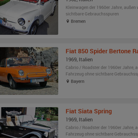
Kleinwagen der 1960er Jahre,
außen
sichtbare Gebrauchsspuren
Bremen
Fiat
850 Spider Bertone R
1969
,
Italien
Cabrio / Roadster der 1960er Jahre,
a
Fahrzeug
ohne sichtbare Gebrauchss
Bayern
Fiat
Siata Spring
1969
,
Italien
Cabrio / Roadster der 1960er Jahre,
a
Fahrzeug
ohne sichtbare Gebrauchss