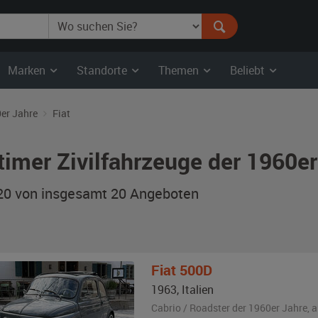
Marken
Standorte
Themen
Beliebt
er Jahre
Fiat
timer Zivilfahrzeuge der 1960er
 20 von insgesamt 20
Angeboten
Fiat
500D
1963
,
Italien
Cabrio / Roadster der 1960er Jahre,
a