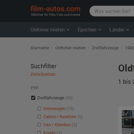
film-
autos.com
Oldtimer mieten
Epochen
Länder
Startseite
Oldtimer mieten
Zivilfahrzeuge
1960
Old
Suchfilter
Zurücksetzen
1 bis
TYP
Zivilfahrzeuge
(20)
Kleinwagen
(10)
Cabrio / Roadster
(5)
Van / Kleinbus
(3)
Kombi
(1)