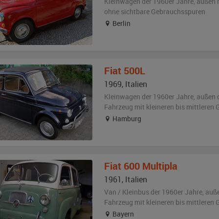
Kleinwagen der 1960er Jahre,
außen
ohne sichtbare Gebrauchsspuren
Berlin
Fiat
500L
1969
,
Italien
Kleinwagen der 1960er Jahre,
außen
Fahrzeug
mit kleineren bis mittlere
Hamburg
Fiat
600 Multipla
1961
,
Italien
Van / Kleinbus der 1960er Jahre,
auß
Fahrzeug
mit kleineren bis mittlere
Bayern