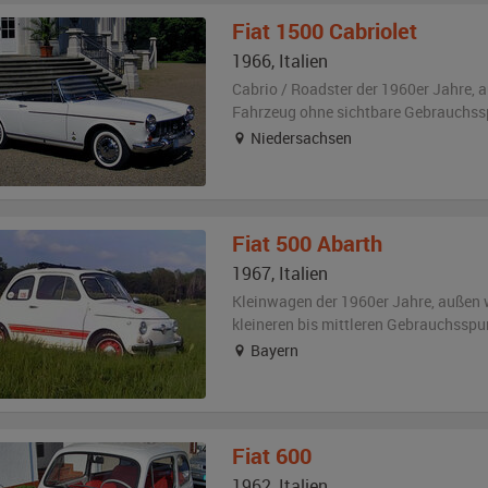
Fiat
1500 Cabriolet
1966
,
Italien
Cabrio / Roadster der 1960er Jahre,
a
Fahrzeug
ohne sichtbare Gebrauchss
Niedersachsen
Fiat
500 Abarth
1967
,
Italien
Kleinwagen der 1960er Jahre,
außen
kleineren bis mittleren Gebrauchsspu
Bayern
Fiat
600
1962
,
Italien