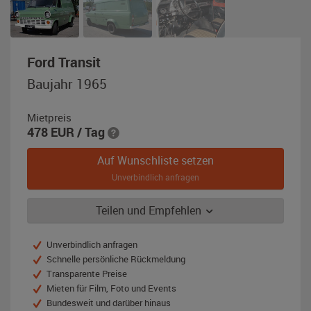
,
Ford Transit
Baujahr
Baujahr 1965
1965,
grün
Mietpreis
/
478
EUR
/ Tag
weiß
Auf Wunschliste setzen
Unverbindlich anfragen
Teilen und Empfehlen
Unverbindlich anfragen
Schnelle persönliche Rückmeldung
Transparente Preise
Mieten für Film, Foto und Events
Bundesweit und darüber hinaus