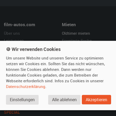
film-autos.com
Mieten
Über uns
Oldtimer mieten
Leistungen
Erweiterte Suche
Referenzen
Fragen für Mieter
🍪 Wir verwenden Cookies
Kundenmeinungen
Service
Um unsere Website und unseren Service zu optimieren
setzen wir Cookies ein. Sollten Sie das nicht wünschen,
Vermieten
Hilfe
können Sie Cookies ablehnen. Dann werden nur
funktionale Cookies geladen, die zum Betreiben der
Oldtimer anmelden
Häufige Fragen (FAQ)
Webseite erforderlich sind. Infos zu Cookies in unserer
Fotos senden
So funktioniert's
Datenschutzerklärung
.
Fragen für Vermieter
Kontakt
Inserat verwalten
Einstellungen
Alle ablehnen
Akzeptieren
SPECIAL