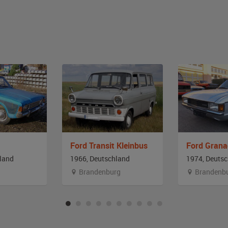
Ford Transit Kleinbus
Ford Grana
land
1966, Deutschland
1974, Deuts
Brandenburg
Brandenb