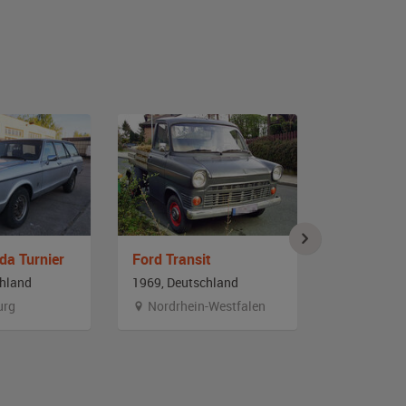
da Turnier
Ford Transit
Ford Taun
chland
1969, Deutschland
1976, Deut
urg
Nordrhein-Westfalen
Branden