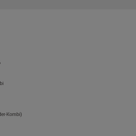
6
bi
eder-Kombi)