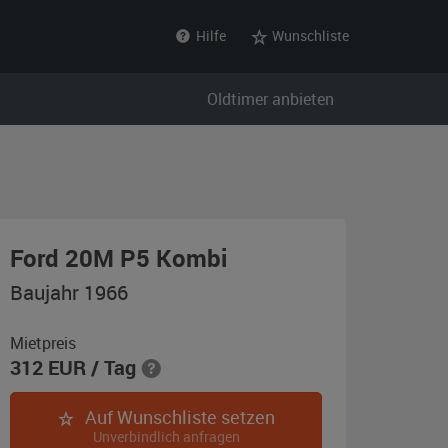
Hilfe
Wunschliste
Oldtimer anbieten
,
Ford 20M P5 Kombi
Baujahr
Baujahr 1966
1966,
grau
Mietpreis
312
EUR
/ Tag
Auf Wunschliste setzen
Unverbindlich anfragen