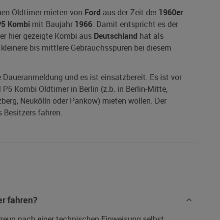
nen Oldtimer mieten von
Ford
aus der Zeit der
1960er
5 Kombi
mit Baujahr
1966
. Damit entspricht es der
Der hier gezeigte Kombi aus
Deutschland
hat als
t kleinere bis mittlere Gebrauchsspuren bei diesem
ne Daueranmeldung und es ist einsatzbereit. Es ist vor
5 Kombi Oldtimer in Berlin (z.b. in Berlin-Mitte,
zberg, Neukölln oder Pankow) mieten wollen. Der
 Besitzers fahren.
r fahren?
rzeug nach einer technischen Einweisung selbst