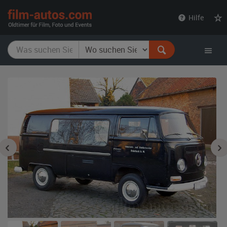
film-
Hilfe
autos.com