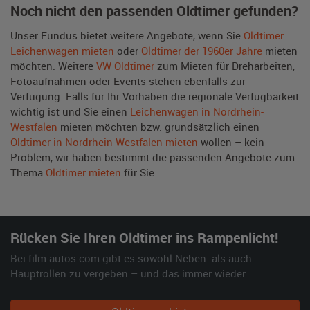
Noch nicht den passenden Oldtimer gefunden?
Unser Fundus bietet weitere Angebote, wenn Sie
Oldtimer
Leichenwagen mieten
oder
Oldtimer der 1960er Jahre
mieten
möchten. Weitere
VW Oldtimer
zum Mieten für Dreharbeiten,
Fotoaufnahmen oder Events stehen ebenfalls zur
Verfügung. Falls für Ihr Vorhaben die regionale Verfügbarkeit
wichtig ist und Sie einen
Leichenwagen in Nordrhein-
Westfalen
mieten möchten bzw. grundsätzlich einen
Oldtimer in Nordrhein-Westfalen mieten
wollen – kein
Problem, wir haben bestimmt die passenden Angebote zum
Thema
Oldtimer mieten
für Sie.
Rücken Sie Ihren Oldtimer ins Rampenlicht!
Bei film-autos.com gibt es sowohl Neben- als auch
Hauptrollen zu vergeben – und das immer wieder.