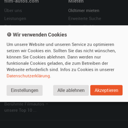
film-autos.com
Mieten
Über uns
Oldtimer mieten
Leistungen
Erweiterte Suche
Referenzen
Fragen für Mieter
🍪 Wir verwenden Cookies
Kundenmeinungen
Service
Um unsere Website und unseren Service zu optimieren
Vermieten
Hilfe
setzen wir Cookies ein. Sollten Sie das nicht wünschen,
können Sie Cookies ablehnen. Dann werden nur
Oldtimer anmelden
Häufige Fragen (FAQ)
funktionale Cookies geladen, die zum Betreiben der
Fotos senden
So funktioniert's
Webseite erforderlich sind. Infos zu Cookies in unserer
Fragen für Vermieter
Kontakt
Datenschutzerklärung
.
Inserat verwalten
Einstellungen
Alle ablehnen
Akzeptieren
SPECIAL
Berühmte Filmautos –
unsere Top 10 ...