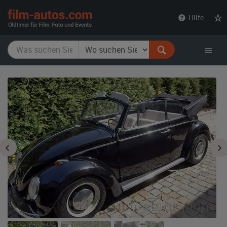
film-
Hilfe
autos.com