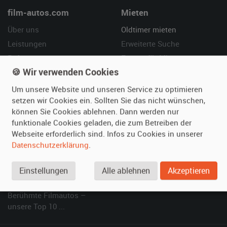
film-autos.com
Mieten
Über uns
Oldtimer mieten
Leistungen
Erweiterte Suche
Referenzen
Fragen für Mieter
🍪 Wir verwenden Cookies
Kundenmeinungen
Service
Um unsere Website und unseren Service zu optimieren
Vermieten
Hilfe
setzen wir Cookies ein. Sollten Sie das nicht wünschen,
können Sie Cookies ablehnen. Dann werden nur
Oldtimer anmelden
Häufige Fragen (FAQ)
funktionale Cookies geladen, die zum Betreiben der
Fotos senden
So funktioniert's
Webseite erforderlich sind. Infos zu Cookies in unserer
Fragen für Vermieter
Kontakt
Datenschutzerklärung
.
Inserat verwalten
Einstellungen
Alle ablehnen
Akzeptieren
SPECIAL
Berühmte Filmautos –
unsere Top 10 ...