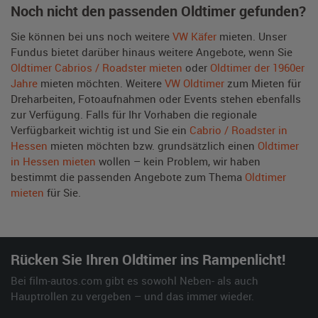
Noch nicht den passenden Oldtimer gefunden?
Sie können bei uns noch weitere
VW Käfer
mieten. Unser
Fundus bietet darüber hinaus weitere Angebote, wenn Sie
Oldtimer Cabrios / Roadster mieten
oder
Oldtimer der 1960er
Jahre
mieten möchten. Weitere
VW Oldtimer
zum Mieten für
Dreharbeiten, Fotoaufnahmen oder Events stehen ebenfalls
zur Verfügung. Falls für Ihr Vorhaben die regionale
Verfügbarkeit wichtig ist und Sie ein
Cabrio / Roadster in
Hessen
mieten möchten bzw. grundsätzlich einen
Oldtimer
in Hessen mieten
wollen – kein Problem, wir haben
bestimmt die passenden Angebote zum Thema
Oldtimer
mieten
für Sie.
Rücken Sie Ihren Oldtimer ins Rampenlicht!
Bei film-autos.com gibt es sowohl Neben- als auch
Hauptrollen zu vergeben – und das immer wieder.