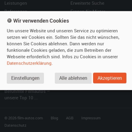
Leistungen
Erweiterte Suche
Referenzen
Fragen für Mieter
Kundenmeinungen
Service
🍪 Wir verwenden Cookies
Um unsere Website und unseren Service zu optimieren
Vermieten
Hilfe
setzen wir Cookies ein. Sollten Sie das nicht wünschen,
können Sie Cookies ablehnen. Dann werden nur
Oldtimer anmelden
Häufige Fragen (FAQ)
funktionale Cookies geladen, die zum Betreiben der
Fotos senden
So funktioniert's
Webseite erforderlich sind. Infos zu Cookies in unserer
Fragen für Vermieter
Kontakt
Datenschutzerklärung
.
Inserat verwalten
Einstellungen
Alle ablehnen
Akzeptieren
SPECIAL
Berühmte Filmautos –
unsere Top 10 ...
© 2026 film-autos.com
Blog
AGB
Impressum
Datenschutz