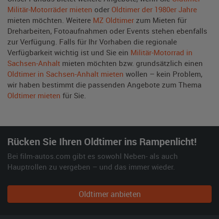
Militär-Motorräder mieten
oder
Oldtimer der 1980er Jahre
mieten möchten. Weitere
MZ Oldtimer
zum Mieten für
Dreharbeiten, Fotoaufnahmen oder Events stehen ebenfalls
zur Verfügung. Falls für Ihr Vorhaben die regionale
Verfügbarkeit wichtig ist und Sie ein
Militär-Motorrad in
Sachsen-Anhalt
mieten möchten bzw. grundsätzlich einen
Oldtimer in Sachsen-Anhalt mieten
wollen – kein Problem,
wir haben bestimmt die passenden Angebote zum Thema
Oldtimer mieten
für Sie.
Rücken Sie Ihren Oldtimer ins Rampenlicht!
Bei film-autos.com gibt es sowohl Neben- als auch
Hauptrollen zu vergeben – und das immer wieder.
Oldtimer anbieten