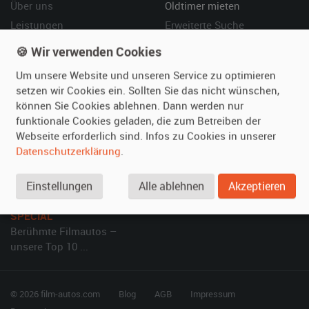
Über uns
Oldtimer mieten
Leistungen
Erweiterte Suche
Referenzen
Fragen für Mieter
🍪 Wir verwenden Cookies
Kundenmeinungen
Service
Um unsere Website und unseren Service zu optimieren
setzen wir Cookies ein. Sollten Sie das nicht wünschen,
Vermieten
Hilfe
können Sie Cookies ablehnen. Dann werden nur
funktionale Cookies geladen, die zum Betreiben der
Oldtimer anmelden
Häufige Fragen (FAQ)
Webseite erforderlich sind. Infos zu Cookies in unserer
Fotos senden
So funktioniert's
Datenschutzerklärung
.
Fragen für Vermieter
Kontakt
Inserat verwalten
Einstellungen
Alle ablehnen
Akzeptieren
SPECIAL
Berühmte Filmautos –
unsere Top 10 ...
© 2026 film-autos.com
Blog
AGB
Impressum