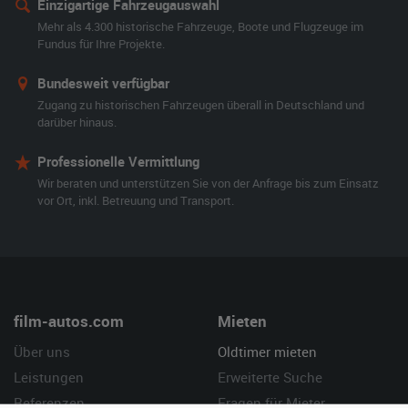
Einzigartige Fahrzeugauswahl
Mehr als 4.300 historische Fahrzeuge, Boote und Flugzeuge im
Fundus für Ihre Projekte.
Bundesweit verfügbar
Zugang zu historischen Fahrzeugen überall in Deutschland und
darüber hinaus.
Professionelle Vermittlung
Wir beraten und unterstützen Sie von der Anfrage bis zum Einsatz
vor Ort, inkl. Betreuung und Transport.
film-autos.com
Mieten
Über uns
Oldtimer mieten
Leistungen
Erweiterte Suche
Referenzen
Fragen für Mieter