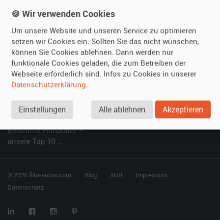
Kundenmeinungen
Service
🍪 Wir verwenden Cookies
Um unsere Website und unseren Service zu optimieren
Vermieten
Hilfe
setzen wir Cookies ein. Sollten Sie das nicht wünschen,
können Sie Cookies ablehnen. Dann werden nur
Oldtimer anmelden
Häufige Fragen (FAQ)
funktionale Cookies geladen, die zum Betreiben der
Fotos senden
So funktioniert's
Webseite erforderlich sind. Infos zu Cookies in unserer
Fragen für Vermieter
Kontakt
Datenschutzerklärung
.
Inserat verwalten
Einstellungen
Alle ablehnen
Akzeptieren
SPECIAL
Berühmte Filmautos –
unsere Top 10 ...
© 2026 film-autos.com
Blog
AGB
Impressum
Datenschutz