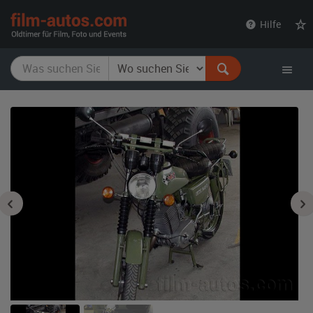
film-
Hilfe
autos.com