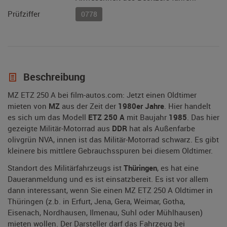
Prüfziffer
0778
Beschreibung
MZ ETZ 250 A bei film-autos.com: Jetzt einen Oldtimer
mieten von
MZ
aus der Zeit der
1980er Jahre
. Hier handelt
es sich um das Modell
ETZ 250 A
mit Baujahr
1985
. Das hier
gezeigte Militär-Motorrad aus
DDR
hat als Außenfarbe
olivgrün NVA, innen ist das Militär-Motorrad schwarz. Es gibt
kleinere bis mittlere Gebrauchsspuren bei diesem Oldtimer.
Standort des Militärfahrzeugs ist
Thüringen
, es hat eine
Daueranmeldung und es ist einsatzbereit. Es ist vor allem
dann interessant, wenn Sie einen MZ ETZ 250 A Oldtimer in
Thüringen (z.b. in Erfurt, Jena, Gera, Weimar, Gotha,
Eisenach, Nordhausen, Ilmenau, Suhl oder Mühlhausen)
mieten wollen. Der Darsteller darf das Fahrzeug bei