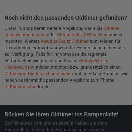
Noch nicht den passenden Oldtimer gefunden?
Unser Fundus bietet weitere Angebote, wenn Sie
Oldtimer
Feuerwehren mieten
oder
Oldtimer der 1930er Jahre
mieten
möchten. Weitere
Magirus-Deutz Oldtimer
zum Mieten für
Dreharbeiten, Fotoaufnahmen oder Events stehen ebenfalls
zur Verfügung. Falls für Ihr Vorhaben die regionale
Verfügbarkeit wichtig ist und Sie eine
Feuerwehr in
Niedersachsen
mieten möchten bzw. grundsätzlich einen
Oldtimer in Niedersachsen mieten
wollen – kein Problem, wir
haben bestimmt die passenden Angebote zum Thema
Oldtimer mieten
für Sie.
Rücken Sie Ihren Oldtimer ins Rampenlicht!
Bei film-autos.com gibt es sowohl Neben- als auch
Hauptrollen zu vergeben – und das immer wieder.