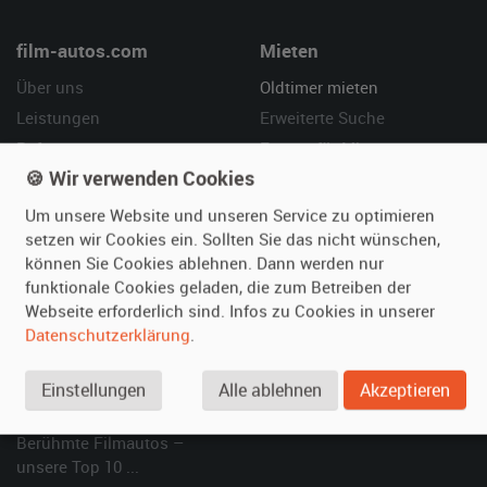
film-autos.com
Mieten
Über uns
Oldtimer mieten
Leistungen
Erweiterte Suche
Referenzen
Fragen für Mieter
🍪 Wir verwenden Cookies
Kundenmeinungen
Service
Um unsere Website und unseren Service zu optimieren
Vermieten
Hilfe
setzen wir Cookies ein. Sollten Sie das nicht wünschen,
können Sie Cookies ablehnen. Dann werden nur
Oldtimer anmelden
Häufige Fragen (FAQ)
funktionale Cookies geladen, die zum Betreiben der
Fotos senden
So funktioniert's
Webseite erforderlich sind. Infos zu Cookies in unserer
Fragen für Vermieter
Kontakt
Datenschutzerklärung
.
Inserat verwalten
Einstellungen
Alle ablehnen
Akzeptieren
SPECIAL
Berühmte Filmautos –
unsere Top 10 ...