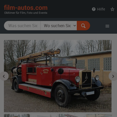
film-
Hilfe
autos.com