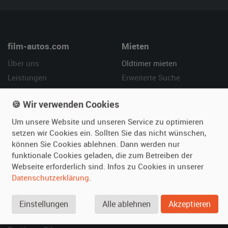
film-autos.com
Mieten
Über uns
Oldtimer mieten
Leistungen
Erweiterte Suche
Referenzen
Fragen für Mieter
🍪 Wir verwenden Cookies
Kundenmeinungen
Service
Um unsere Website und unseren Service zu optimieren
Vermieten
Hilfe
setzen wir Cookies ein. Sollten Sie das nicht wünschen,
können Sie Cookies ablehnen. Dann werden nur
Oldtimer anmelden
Häufige Fragen (FAQ)
funktionale Cookies geladen, die zum Betreiben der
Fotos senden
So funktioniert's
Webseite erforderlich sind. Infos zu Cookies in unserer
Fragen für Vermieter
Kontakt
Datenschutzerklärung
.
Inserat verwalten
Einstellungen
Alle ablehnen
Akzeptieren
SPECIAL