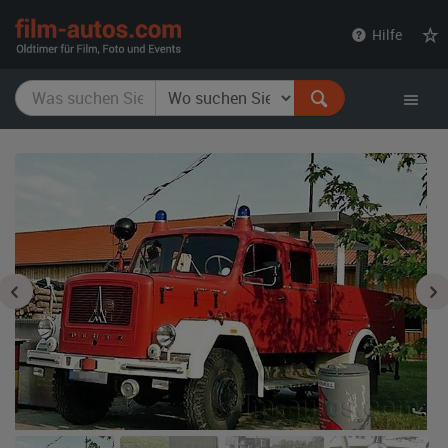
film-
Hilfe
autos.com