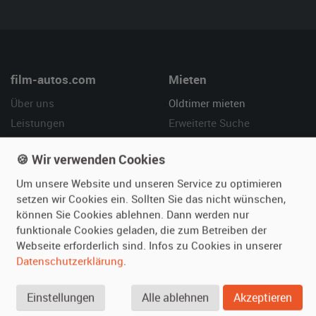
film-autos.com
Mieten
Über uns
Oldtimer mieten
Leistungen
Erweiterte Suche
Referenzen
Fragen für Mieter
🍪 Wir verwenden Cookies
Kundenmeinungen
Service
Um unsere Website und unseren Service zu optimieren
Vermieten
Hilfe
setzen wir Cookies ein. Sollten Sie das nicht wünschen,
können Sie Cookies ablehnen. Dann werden nur
Oldtimer anmelden
Häufige Fragen (FAQ)
funktionale Cookies geladen, die zum Betreiben der
Fotos senden
So funktioniert's
Webseite erforderlich sind. Infos zu Cookies in unserer
Datenschutzerklärung
.
Fragen für Vermieter
Kontakt
Inserat verwalten
Einstellungen
Alle ablehnen
Akzeptieren