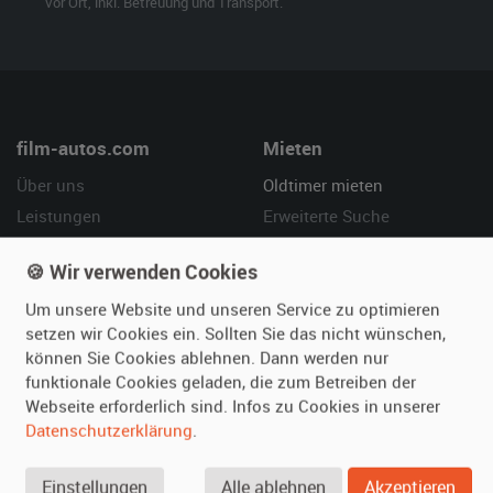
vor Ort, inkl. Betreuung und Transport.
film-autos.com
Mieten
Über uns
Oldtimer mieten
Leistungen
Erweiterte Suche
Referenzen
Fragen für Mieter
🍪 Wir verwenden Cookies
Kundenmeinungen
Service
Um unsere Website und unseren Service zu optimieren
Vermieten
Hilfe
setzen wir Cookies ein. Sollten Sie das nicht wünschen,
können Sie Cookies ablehnen. Dann werden nur
Oldtimer anmelden
Häufige Fragen (FAQ)
funktionale Cookies geladen, die zum Betreiben der
Fotos senden
So funktioniert's
Webseite erforderlich sind. Infos zu Cookies in unserer
Datenschutzerklärung
.
Fragen für Vermieter
Kontakt
Inserat verwalten
Einstellungen
Alle ablehnen
Akzeptieren