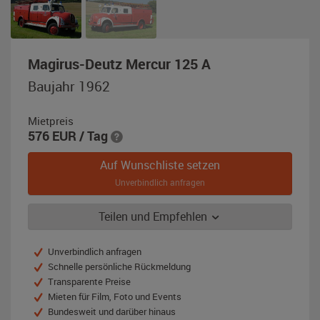
,
Magirus-Deutz Mercur 125 A
Baujahr
Baujahr 1962
1962,
rot
Mietpreis
/
576
EUR
/ Tag
weiß
(RAL
Auf Wunschliste setzen
3000)
Unverbindlich anfragen
Teilen und Empfehlen
Unverbindlich anfragen
Schnelle persönliche Rückmeldung
Transparente Preise
Mieten für Film, Foto und Events
Bundesweit und darüber hinaus